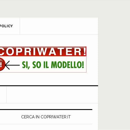
POLICY
rimary
idebar
CERCA IN COPRIWATER.IT