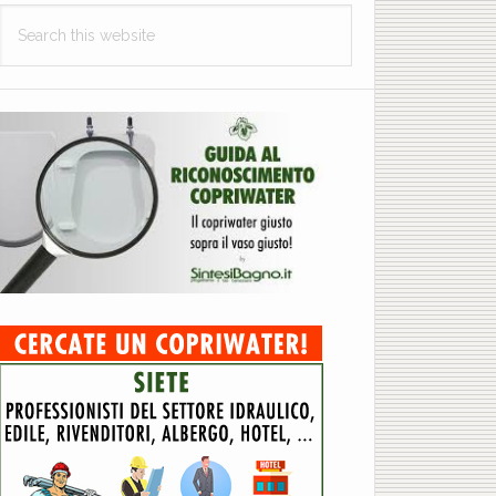
Search
this
website
IS