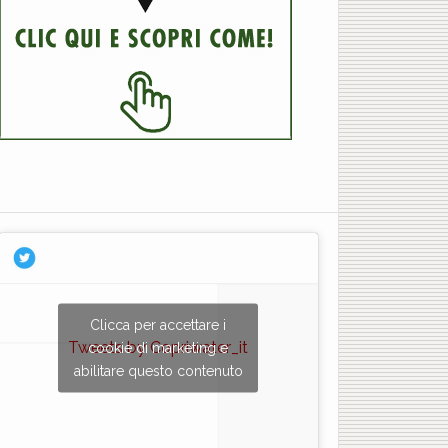
×
Clicca per accettare i
Tweets by Copriwater_it
cookie di marketing e
abilitare questo contenuto