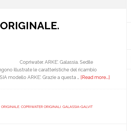
 ORIGINALE.
Copriwater. ARKE'. Galassia. Sedile
no illustrate le caratteristiche del ricambio
 modello ARKE'. Grazie a questa …
[Read more...]
about
GALASSIA
ARKE’.
ORIGINAL
ORIGINALE
,
COPRIWATER ORIGINALI
,
GALASSIA-GALVIT
PASS012T