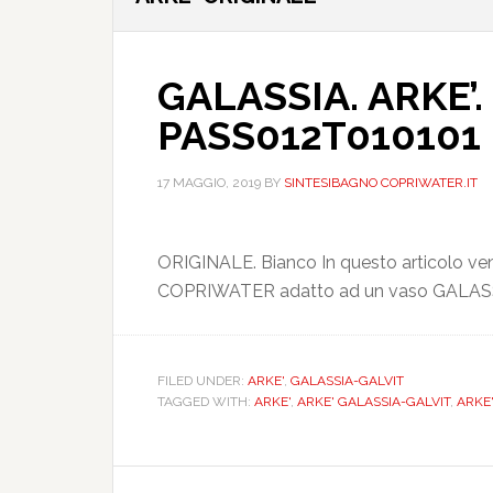
GALASSIA. ARKE’.
PASS012T010101
17 MAGGIO, 2019
BY
SINTESIBAGNO COPRIWATER.IT
ORIGINALE. Bianco In questo articolo vengo
COPRIWATER adatto ad un vaso GALASSIA
FILED UNDER:
ARKE'
,
GALASSIA-GALVIT
TAGGED WITH:
ARKE'
,
ARKE' GALASSIA-GALVIT
,
ARKE' 