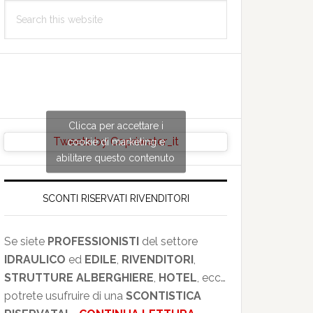
Search
this
website
Clicca per accettare i
Tweets by Copriwater_it
cookie di marketing e
abilitare questo contenuto
SCONTI RISERVATI RIVENDITORI
.
E.
Se siete
PROFESSIONISTI
del settore
010101
IDRAULICO
ed
EDILE
,
RIVENDITORI
,
STRUTTURE ALBERGHIERE
,
HOTEL
, ecc…
potrete usufruire di una
SCONTISTICA