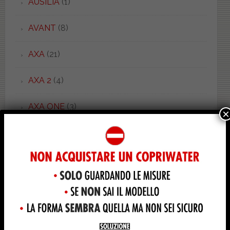
AUSILIA
(1)
AVANT
(8)
AXA
(21)
AXA 2
(4)
AXA ONE
(3)
×
AZZURRA
(53)
BABY SOSPESO
(1)
BAHIA 1
(1)
BAHIA 2
(1)