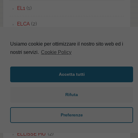
EL1
(1)
ELCA
(2)
ELEGANT
(1)
Usiamo cookie per ottimizzare il nostro sito web ed i
nostri servizi.
Cookie Policy
ELENA
(4)
ELIOS
(5)
Accetta tutti
ELIVAS
(1)
Rifuta
ELLADE
(2)
Preferenze
ELLISSE
(18)
ELLISSE PIU'
(2)