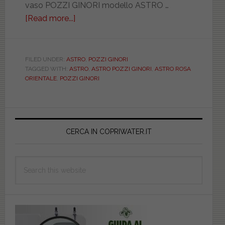
vaso POZZI GINORI modello ASTRO …
[Read more...]
about
POZZI
GINORI.
ASTRO.
FILED UNDER:
ASTRO
,
POZZI GINORI
TAGGED WITH:
ASTRO
,
ASTRO POZZI GINORI
,
ASTRO ROSA
ROSA
ORIENTALE
,
POZZI GINORI
ORIENTALE.
DEDICATO.
DILITALIROORASTR
Primary
Sidebar
CERCA IN COPRIWATER.IT
Search
this
website