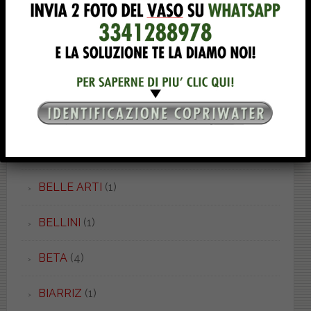
BAIA
(2)
BAIA
(1)
BALZANA
(2)
BAMBY
(1)
BELLA EPOQUE
(8)
BELLE ARTI
(1)
BELLINI
(1)
BETA
(4)
BIARRIZ
(1)