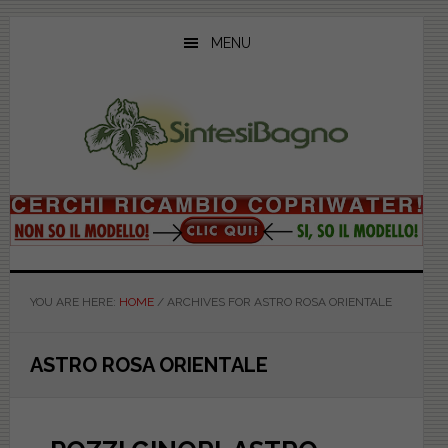
Skip
Skip
Skip
to
to
to
MENU
main
primary
footer
content
sidebar
YOU ARE HERE:
HOME
/
ARCHIVES FOR ASTRO ROSA ORIENTALE
ASTRO ROSA ORIENTALE