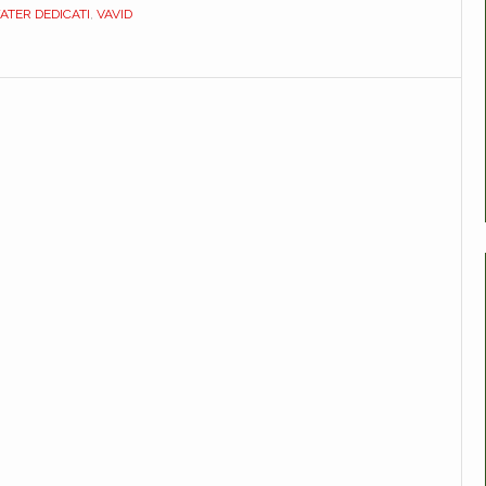
BIANCO.
ATER DEDICATI
,
VAVID
DEDICATO.
DILBAIA1BIEU