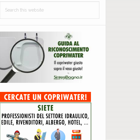
Search
this
website