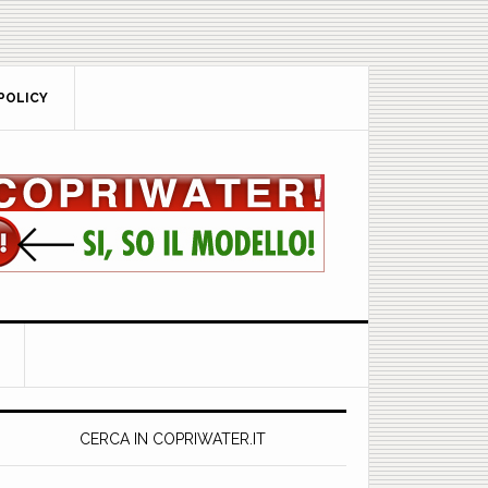
POLICY
rimary
idebar
CERCA IN COPRIWATER.IT