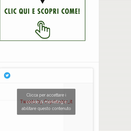
×
Clicca per accettare i
Tweets by Copriwater_it
cookie di marketing e
abilitare questo contenuto