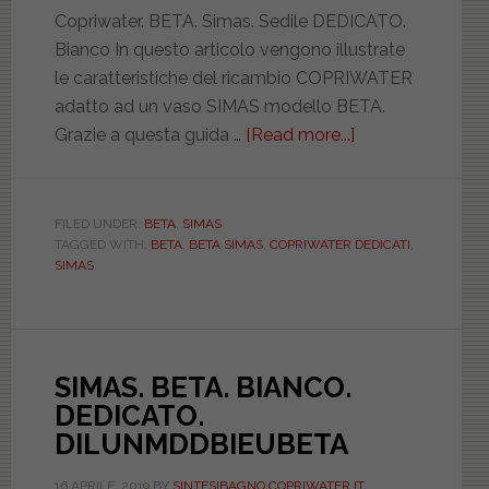
Copriwater. BETA. Simas. Sedile DEDICATO.
Bianco In questo articolo vengono illustrate
le caratteristiche del ricambio COPRIWATER
adatto ad un vaso SIMAS modello BETA.
Grazie a questa guida …
[Read more...]
about
SIMAS.
BETA.
BIANCO.
FILED UNDER:
BETA
,
SIMAS
TAGGED WITH:
BETA
,
BETA SIMAS
,
COPRIWATER DEDICATI
,
DEDICATO.
SIMAS
CCAFOASS060
SIMAS. BETA. BIANCO.
DEDICATO.
DILUNMDDBIEUBETA
16 APRILE, 2019
BY
SINTESIBAGNO COPRIWATER.IT