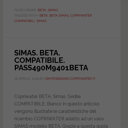
BETA.
COMPATIBILE.
FILED UNDER:
BETA
,
SIMAS
TAGGED WITH:
BETA
,
BETA SIMAS
,
COPRIWATER
BIAD019NORMABETA
COMPATIBILI
,
SIMAS
SIMAS. BETA.
COMPATIBILE.
PASS490M9401BETA
16 APRILE, 2019
BY
SINTESIBAGNO COPRIWATER.IT
Copriwater. BETA. Simas. Sedile
COMPATIBILE. Bianco In questo articolo
vengono illustrate le caratteristiche del
ricambio COPRIWATER adatto ad un vaso
SIMAS modello BETA. Grazie a questa guida