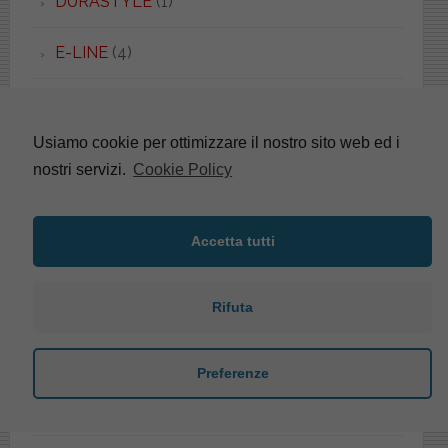
DURASTYLE
(1)
E-LINE
(4)
EASY.02
(5)
Usiamo cookie per ottimizzare il nostro sito web ed i
EBLA
(2)
nostri servizi.
Cookie Policy
ECO
(2)
Accetta tutti
EDGE
(1)
EDGE QUADRA
(1)
Rifuta
EDILIZIA
(5)
Preferenze
EDOS
(2)