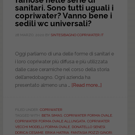
famose nelle serie di
sanitari. Sono tutti uguali i
copriwater? Vanno bene i
sedili wc universali?
28 MARZO, 2020
BY
SINTESIBAGNO COPRIWATER.IT
Oggi parliamo di una delle forme di sanitari e
i loro copriwater più diffusa e più utilizzata
dalle case ceramiche nel corso della storia
dell’arredobagno. Ogni azienda ha
presentato almeno una …
[Read more...]
about
Le
dieci
forme
FILED UNDER:
COPRIWATER
TAGGED WITH:
BETA SIMAS
,
COPRIWATER FORMA OVALE
,
ovali
COPRIWATER FORMA OVALE ALLUNGATA
,
COPRIWATER
più
VECCHI MODELLI FORMA OVALE
,
DONATELLO SENESI
,
famose
DORICA CESAME
,
ERIKA HATRIA
,
FANTASIA POZZI GINORI
,