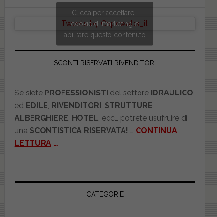
Clicca per accettare i
Tweets by Copriwater_it
cookie di marketing e
abilitare questo contenuto
SCONTI RISERVATI RIVENDITORI
Se siete
PROFESSIONISTI
del settore
IDRAULICO
ed
EDILE
,
RIVENDITORI
,
STRUTTURE
ALBERGHIERE
,
HOTEL
, ecc… potrete usufruire di
una
SCONTISTICA RISERVATA!
…
CONTINUA
LETTURA
…
CATEGORIE