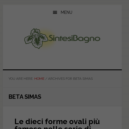
Skip
Skip
Skip
to
to
to
MENU
main
primary
footer
content
sidebar
YOU ARE HERE:
HOME
/
ARCHIVES FOR BETA SIMAS
BETA SIMAS
Le dieci forme ovali più