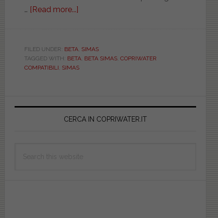
…
[Read more...]
about
SIMAS.
BETA.
COMPATIBILE.
FILED UNDER:
BETA
,
SIMAS
TAGGED WITH:
BETA
,
BETA SIMAS
,
COPRIWATER
PASS490M9401BETA
COMPATIBILI
,
SIMAS
Primary
Sidebar
CERCA IN COPRIWATER.IT
Search
this
website