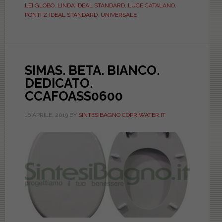
LEI GLOBO
,
LINDA IDEAL STANDARD
,
LUCE CATALANO
,
nelle
PONTI Z IDEAL STANDARD
,
UNIVERSALE
serie
di
sanitari.
Sono
SIMAS. BETA. BIANCO.
tutti
DEDICATO.
uguali
CCAFOASS0600
i
copriwater?
16 APRILE, 2019
BY
SINTESIBAGNO COPRIWATER.IT
Vanno
bene
i
sedili
wc
universali?