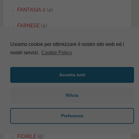
FANTASIA 2
(4)
FARNESE
(4)
FAST
(3)
Usiamo cookie per ottimizzare il nostro sito web ed i
nostri servizi.
Cookie Policy
FEDRA
(1)
FENICE
(3)
Accetta tutti
FENIX
(2)
Rifuta
FIDIA
(3)
Preferenze
FIESTA
(1)
FIORILE
(5)