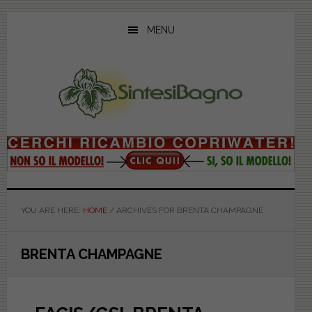
Skip
Skip
Skip
to
to
to
MENU
main
primary
footer
content
sidebar
YOU ARE HERE:
HOME
/
ARCHIVES FOR BRENTA CHAMPAGNE
BRENTA CHAMPAGNE