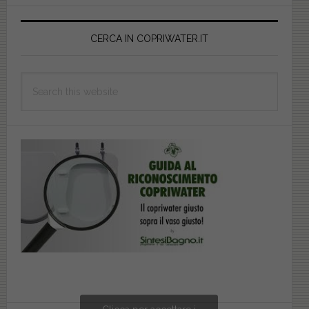
Primary
Sidebar
CERCA IN COPRIWATER.IT
Search
this
website