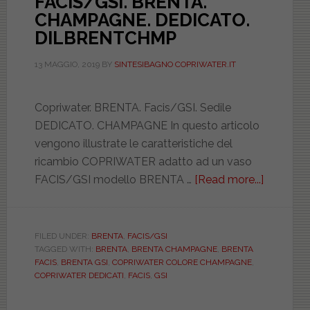
FACIS/GSI. BRENTA.
CHAMPAGNE. DEDICATO.
DILBRENTCHMP
13 MAGGIO, 2019
BY
SINTESIBAGNO COPRIWATER.IT
Copriwater. BRENTA. Facis/GSI. Sedile
DEDICATO. CHAMPAGNE In questo articolo
vengono illustrate le caratteristiche del
ricambio COPRIWATER adatto ad un vaso
FACIS/GSI modello BRENTA …
[Read more...]
about
FACIS/GS
BRENTA
CHAMPA
FILED UNDER:
BRENTA
,
FACIS/GSI
TAGGED WITH:
BRENTA
,
BRENTA CHAMPAGNE
,
BRENTA
DEDICAT
FACIS
,
BRENTA GSI
,
COPRIWATER COLORE CHAMPAGNE
,
DILBRE
COPRIWATER DEDICATI
,
FACIS
,
GSI