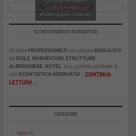
Clicca per accettare i
Tweets by Copriwater_it
cookie di marketing e
abilitare questo contenuto
SCONTI RISERVATI RIVENDITORI
Se siete
PROFESSIONISTI
del settore
IDRAULICO
ed
EDILE
,
RIVENDITORI
,
STRUTTURE
ALBERGHIERE
,
HOTEL
, ecc… potrete usufruire di
una
SCONTISTICA RISERVATA!
…
CONTINUA
LETTURA
…
CATEGORIE
1930
(1)