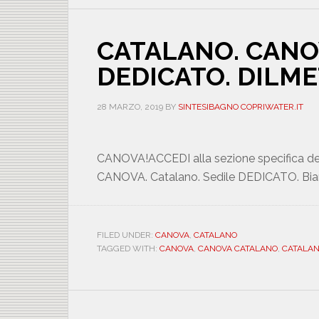
CATALANO. CANO
DEDICATO. DILM
28 MARZO, 2019
BY
SINTESIBAGNO COPRIWATER.IT
CANOVA!ACCEDI alla sezione specifica de
CANOVA. Catalano. Sedile DEDICATO. Bian
FILED UNDER:
CANOVA
,
CATALANO
TAGGED WITH:
CANOVA
,
CANOVA CATALANO
,
CATALA