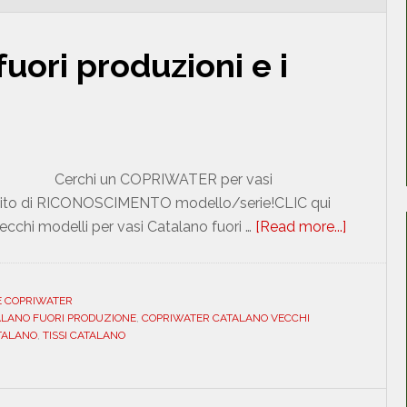
fuori produzioni e i
Cerchi un COPRIWATER per vasi
atuito di RICONOSCIMENTO modello/serie!CLIC qui
chi modelli per vasi Catalano fuori …
[Read more...]
about
Sanitari
Catalano
fuori
E COPRIWATER
ALANO FUORI PRODUZIONE
,
COPRIWATER CATALANO VECCHI
produzio
TALANO
,
TISSI CATALANO
e
i
loro