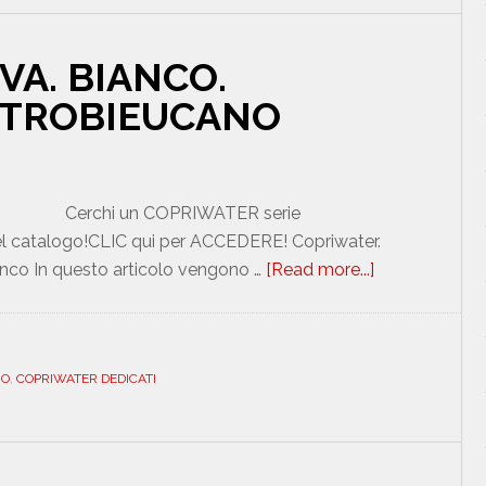
VA. BIANCO.
ETROBIEUCANO
Cerchi un COPRIWATER serie
l catalogo!CLIC qui per ACCEDERE! Copriwater.
co In questo articolo vengono …
[Read more...]
about
CATALANO.
CANOVA.
BIANCO.
NO
,
COPRIWATER DEDICATI
DEDICATO.
DILMETROB