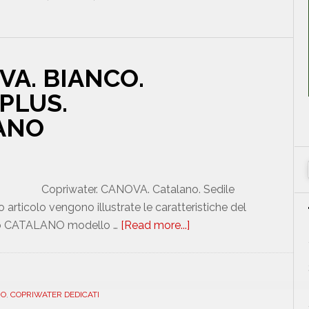
UREA.
PLUS.
SOFT
CLOSE.
VA. BIANCO.
ICIEU600SOFTCANO
PLUS.
ANO
Copriwater. CANOVA. Catalano. Sedile
ticolo vengono illustrate le caratteristiche del
so CATALANO modello …
[Read more...]
about
CATALANO.
CANOVA.
BIANCO.
NO
,
COPRIWATER DEDICATI
DEDICATO.