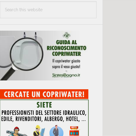
Search
this
website