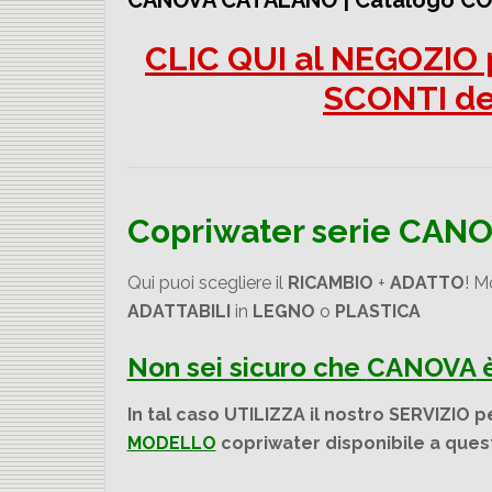
CANOVA CATALANO | Catalogo C
CLIC QUI al NEGOZIO p
SCONTI d
Copriwater serie CAN
Qui puoi scegliere il
RICAMBIO
+
ADATTO
! M
ADATTABILI
in
LEGNO
o
PLASTICA
Non sei sicuro che
CANOVA
è
In tal caso UTILIZZA il nostro SERVIZIO pe
MODELLO
copriwater disponibile a quest