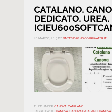
CATALANO. CANO
DEDICATO. UREA. 
ICIEU600SOFTCA
28 MARZO, 2019
BY
SINTESIBAGNO COPRIWATER.IT
FILED UNDER:
CANOVA
,
CATALANO
TAGGED WITH:
CANOVA
,
CANOVA CATALANO
,
CANOVA 