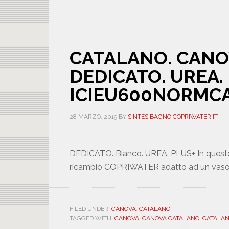
CATALANO. CANO
DEDICATO. UREA. 
ICIEU600NORMC
28 MARZO, 2019
BY
SINTESIBAGNO COPRIWATER.IT
DEDICATO. Bianco. UREA. PLUS+ In questo ar
ricambio COPRIWATER adatto ad un va
FILED UNDER:
CANOVA
,
CATALANO
TAGGED WITH:
CANOVA
,
CANOVA CATALANO
,
CATALA