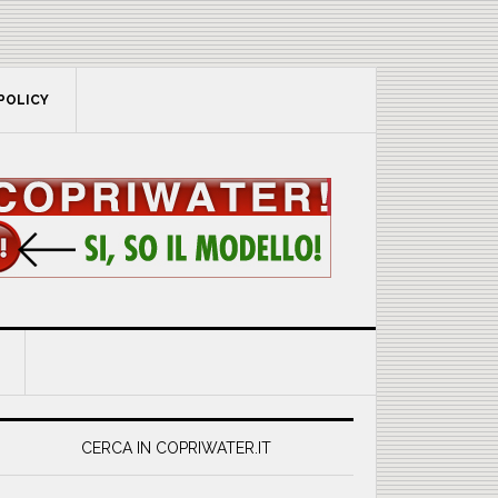
POLICY
rimary
idebar
CERCA IN COPRIWATER.IT