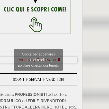
Clicca per accettare i
Tweets by Copriwater_it
cookie di marketing e
abilitare questo contenuto
SCONTI RISERVATI RIVENDITORI
Se siete
PROFESSIONISTI
del settore
IDRAULICO
ed
EDILE
,
RIVENDITORI
,
×
STRUTTURE ALBERGHIERE
,
HOTEL
, ecc…