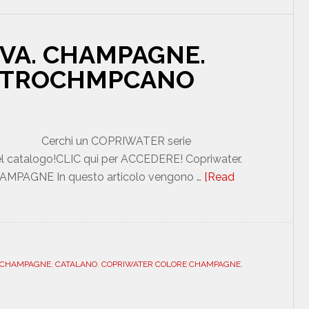
ASTFSE000502CANO
VA. CHAMPAGNE.
METROCHMPCANO
Cerchi un COPRIWATER serie
l catalogo!CLIC qui per ACCEDERE! Copriwater.
AMPAGNE In questo articolo vengono …
[Read
 CHAMPAGNE
,
CATALANO
,
COPRIWATER COLORE CHAMPAGNE
,