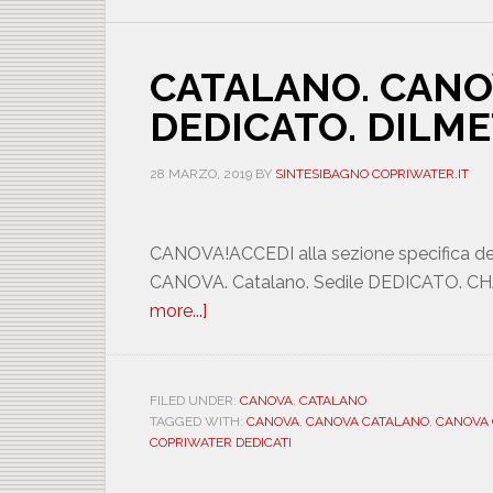
CATALANO. CANO
DEDICATO. DIL
28 MARZO, 2019
BY
SINTESIBAGNO COPRIWATER.IT
CANOVA!ACCEDI alla sezione specifica de
CANOVA. Catalano. Sedile DEDICATO. CH
more...]
about
CATALANO.
CANOVA.
CHAMPAGNE.
FILED UNDER:
CANOVA
,
CATALANO
TAGGED WITH:
CANOVA
,
CANOVA CATALANO
,
CANOVA
DEDICATO.
COPRIWATER DEDICATI
DILMETROCHMPCANO