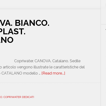
UREA.
PLUS.
ICIEU600NORMCANO
VA. BIANCO.
PLAST.
ANO
Copriwater. CANOVA. Catalano. Sedile
icolo vengono illustrate le caratteristiche del
so CATALANO modello …
[Read more...]
about
CATALANO.
CANOVA.
BIANCO.
NO
,
COPRIWATER DEDICATI
DEDICATO.
DUROPLAST.