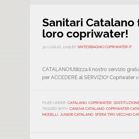
Sanitari Catalano 
loro copriwater!
30 LUGLIO, 2019
BY
SINTESIBAGNO COPRIWATER.IT
CATALANO!Utilizza il nostro servizio gr
per ACCEDERE al SERVIZIO! Copriwater vec
FILED UNDER:
CATALANO
,
COPRIWATER
,
SOSTITUZION
TAGGED WITH:
CANOVA CATALANO
,
COPRIWATER CAT
MODELLI
,
JUNIOR CATALANO
,
SFERA TIPO VECCHIO CA