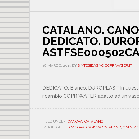
CATALANO. CANO
DEDICATO. DURO
ASTFSE000502C
28 MARZO, 2019
BY
SINTESIBAGNO COPRIWATER.IT
DEDICATO. Bianco. DUROPLAST In questo art
ricambio COPRIWATER adatto ad un va
FILED UNDER:
CANOVA
,
CATALANO
TAGGED WITH:
CANOVA
,
CANOVA CATALANO
,
CATALA