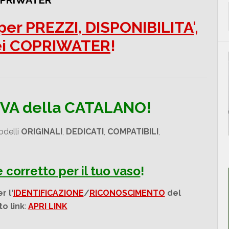
OPRIWATER
er PREZZI, DISPONIBILITA',
ei COPRIWATER
!
OVA della CATALANO!
odelli
ORIGINALI
,
DEDICATI
,
COMPATIBILI
,
 corretto per il tuo vaso
!
r l'
IDENTIFICAZIONE
/
RICONOSCIMENTO
del
o link
:
APRI LINK