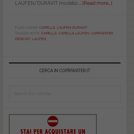
LAUFEN/DURAVIT modello …
[Read more...]
about
LAUFEN-
DURAVIT.
CAPELLA
FILED UNDER:
CAPELLA
,
LAUFEN-DURAVIT
TAGGED WITH:
CAPELLA
,
CAPELLA LAUFEN
,
COPRIWATER
BIANCO.
DEDICATI
,
LAUFEN
DEDICAT
DILMOBE
Primary
Sidebar
CERCA IN COPRIWATER.IT
Search
this
website