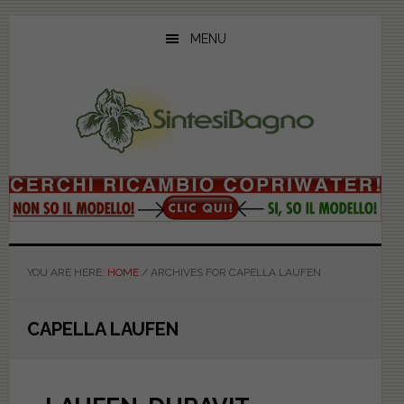
Skip
Skip
Skip
to
to
to
MENU
main
primary
footer
content
sidebar
YOU ARE HERE:
HOME
/
ARCHIVES FOR CAPELLA LAUFEN
CAPELLA LAUFEN