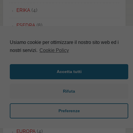
ERIKA
(4)
ESEDRA
(8)
ESEDRA
(1)
Usiamo cookie per ottimizzare il nostro sito web ed i
nostri servizi.
Cookie Policy
ESSENZA
(1)
ETHOS
(1)
Accetta tutti
EURO
(2)
Rifuta
EUROPA
(4)
Preferenze
EUROPA
(5)
EUROPA
(4)