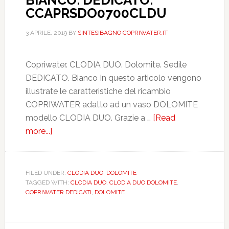
BIANCO. DEDICATO.
CCAPRSDO0700CLDU
3 APRILE, 2019
BY
SINTESIBAGNO COPRIWATER.IT
Copriwater. CLODIA DUO. Dolomite. Sedile
DEDICATO. Bianco In questo articolo vengono
illustrate le caratteristiche del ricambio
COPRIWATER adatto ad un vaso DOLOMITE
modello CLODIA DUO. Grazie a …
[Read
more...]
about
DOLOMITE.
CLODIA
DUO.
FILED UNDER:
CLODIA DUO
,
DOLOMITE
TAGGED WITH:
CLODIA DUO
,
CLODIA DUO DOLOMITE
,
BIANCO.
COPRIWATER DEDICATI
,
DOLOMITE
DEDICATO.
CCAPRSDO0700CLDU