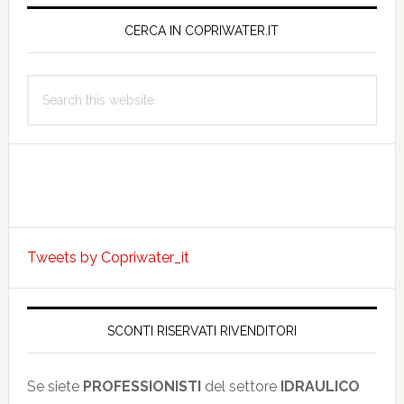
Primary
Sidebar
CERCA IN COPRIWATER.IT
Search
this
website
Tweets by Copriwater_it
SCONTI RISERVATI RIVENDITORI
Se siete
PROFESSIONISTI
del settore
IDRAULICO