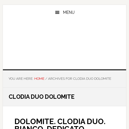
Skip
Skip
Skip
to
to
to
MENU
main
primary
footer
content
sidebar
YOU ARE HERE:
HOME
/
ARCHIVES FOR CLODIA DUO DOLOMITE
CLODIA DUO DOLOMITE
DOLOMITE. CLODIA DUO.