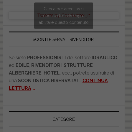
Clicca per accettare i
Tweets by Copriwater_it
cookie di marketing e
abilitare questo contenuto
SCONTI RISERVATI RIVENDITORI
Se siete
PROFESSIONISTI
del settore
IDRAULICO
ed
EDILE
,
RIVENDITORI
,
STRUTTURE
ALBERGHIERE
,
HOTEL
, ecc… potrete usufruire di
una
SCONTISTICA RISERVATA!
…
CONTINUA
LETTURA
…
CATEGORIE