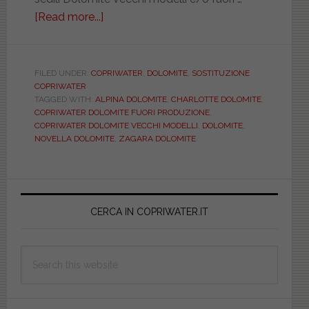
[Read more...]
about
Sanitari
Dolomite
vecchi
FILED UNDER:
COPRIWATER
,
DOLOMITE
,
SOSTITUZIONE
COPRIWATER
modelli.
TAGGED WITH:
ALPINA DOLOMITE
,
CHARLOTTE DOLOMITE
,
Troviamo
COPRIWATER DOLOMITE FUORI PRODUZIONE
,
il
COPRIWATER DOLOMITE VECCHI MODELLI
,
DOLOMITE
,
NOVELLA DOLOMITE
,
ZAGARA DOLOMITE
copriwater
(part
2)
Primary
Sidebar
CERCA IN COPRIWATER.IT
Search
this
website