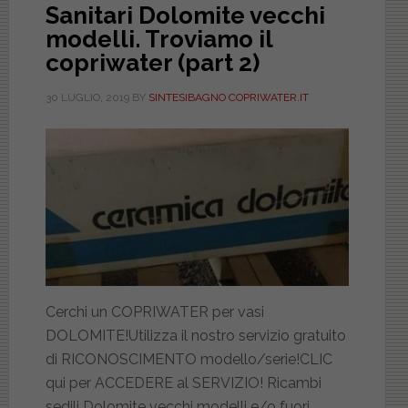
Sanitari Dolomite vecchi
modelli. Troviamo il
copriwater (part 2)
30 LUGLIO, 2019
BY
SINTESIBAGNO COPRIWATER.IT
Cerchi un COPRIWATER per vasi
DOLOMITE!Utilizza il nostro servizio gratuito
di RICONOSCIMENTO modello/serie!CLIC
qui per ACCEDERE al SERVIZIO! Ricambi
sedili Dolomite vecchi modelli e/o fuori …