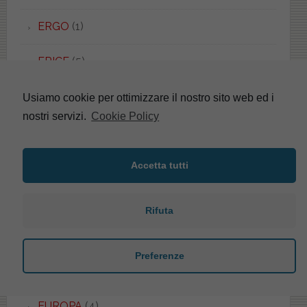
ERGO
(1)
ERICE
(5)
ERIKA
(4)
Usiamo cookie per ottimizzare il nostro sito web ed i
nostri servizi.
Cookie Policy
ESEDRA
(8)
ESEDRA
(1)
Accetta tutti
ESSENZA
(1)
Rifuta
ETHOS
(1)
Preferenze
EURO
(2)
EUROPA
(4)