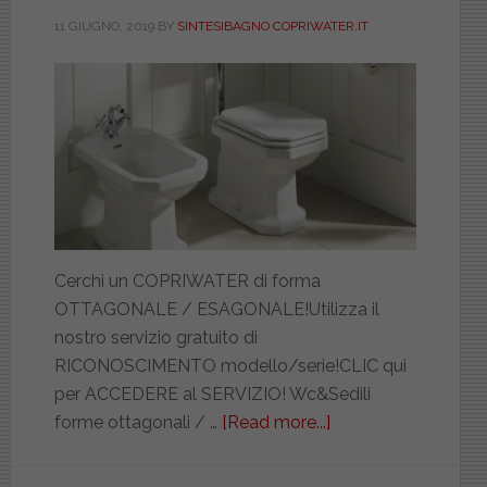
sguardo
11 GIUGNO, 2019
BY
SINTESIBAGNO COPRIWATER.IT
al
catalogo
Sintesibagno
(part
1)
Cerchi un COPRIWATER di forma
OTTAGONALE / ESAGONALE!Utilizza il
nostro servizio gratuito di
RICONOSCIMENTO modello/serie!CLIC qui
per ACCEDERE al SERVIZIO! Wc&Sedili
forme ottagonali / …
[Read more...]
about
Ricambi
forme