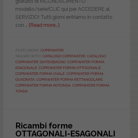
gratuito di RICONOSCIMENTO
modello/serie!CLIC qui per ACCEDERE al
SERVIZIO! Tutti giorni entriamo in contatto
con …
[Read more...]
about
Le
forme
dei
FILED UNDER:
COPRIWATER
TAGGED WITH:
CATALOGO COPRIWATER
,
CATALOGO
copriwater.
COPRIWATER SINTESIBAGNO
,
COPRIWATER FORMA
Pensavate
ESAGONALE
,
COPRIWATER FORMA OTTOGONALE
,
che
COPRIWATER FORMA OVALE
,
COPRIWATER FORMA
QUADRATA
,
COPRIWATER FORMA RETTANGOLARE
,
un
COPRIWATER FORMA ROTONDA
,
COPRIWATER FORMA
sedile
TONDA
wc
fosse
solo
ovale?
Ricambi forme
Date
OTTAGONALI-ESAGONALI
uno