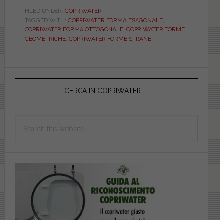
OTTAGONALI-
FILED UNDER:
COPRIWATER
TAGGED WITH:
COPRIWATER FORMA ESAGONALE
,
ESAGONALI
COPRIWATER FORMA OTTOGONALE
,
COPRIWATER FORME
GEOMETRICHE
,
COPRIWATER FORME STRANE
Primary
Sidebar
CERCA IN COPRIWATER.IT
Search
this
website