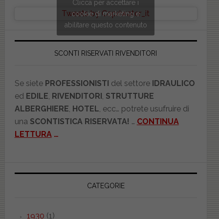
Clicca per accettare i
Tweets by Copriwater_it
cookie di marketing e
abilitare questo contenuto
SCONTI RISERVATI RIVENDITORI
Se siete
PROFESSIONISTI
del settore
IDRAULICO
ed
EDILE
,
RIVENDITORI
,
STRUTTURE
ALBERGHIERE
,
HOTEL
, ecc… potrete usufruire di
una
SCONTISTICA RISERVATA!
…
CONTINUA
LETTURA
…
CATEGORIE
1930
(1)