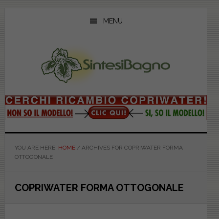
Skip
Skip
Skip
to
to
to
MENU
main
primary
footer
content
sidebar
YOU ARE HERE:
HOME
/
ARCHIVES FOR COPRIWATER FORMA
OTTOGONALE
COPRIWATER FORMA OTTOGONALE