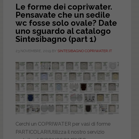
Le forme dei copriwater.
Pensavate che un sedile
wc fosse solo ovale? Date
uno sguardo al catalogo
Sintesibagno (part 1)
23 NOVEMBRE, 2019
BY
SINTESIBAGNO COPRIWATER.IT
Cerchi un COPRIWATER per vasi di forme
PARTICOLARI!Utilizza il nostro servizio