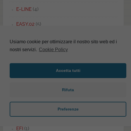
E-LINE
(4)
EASY.02
(5)
EBLA
(2)
Usiamo cookie per ottimizzare il nostro sito web ed i
nostri servizi.
Cookie Policy
ECO
(2)
EDGE
(1)
Accetta tutti
EDGE QUADRA
(1)
Rifuta
EDILIZIA
(5)
Preferenze
EDOS
(2)
EFI
(1)