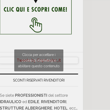
×
Clicca per accettare i
Tweets by Copriwater_it
cookie di marketing e
abilitare questo contenuto
SCONTI RISERVATI RIVENDITORI
Se siete
PROFESSIONISTI
del settore
IDRAULICO
ed
EDILE
,
RIVENDITORI
,
STRUTTURE ALBERGHIERE
,
HOTEL
, ecc…