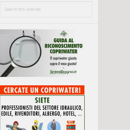
Search
this
website