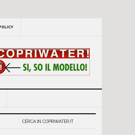
POLICY
rimary
idebar
CERCA IN COPRIWATER.IT