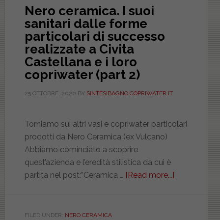
Nero ceramica. I suoi
sanitari dalle forme
particolari di successo
realizzate a Civita
Castellana e i loro
copriwater (part 2)
25 OTTOBRE, 2020
BY
SINTESIBAGNO COPRIWATER.IT
Torniamo sui altri vasi e copriwater particolari
prodotti da Nero Ceramica (ex Vulcano)
Abbiamo cominciato a scoprire
quest’azienda e l’eredità stilistica da cui è
partita nel post:”Ceramica …
[Read more...]
about
Nero
ceramica.
I
FILED UNDER:
NERO CERAMICA