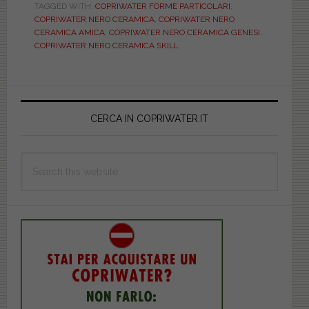
TAGGED WITH:
COPRIWATER FORME PARTICOLARI
,
suoi
COPRIWATER NERO CERAMICA
,
COPRIWATER NERO
sanitari
CERAMICA AMICA
,
COPRIWATER NERO CERAMICA GENESI
,
dalle
COPRIWATER NERO CERAMICA SKILL
forme
particolari
Primary
di
successo
Sidebar
CERCA IN COPRIWATER.IT
realizzate
a
Search
Civita
this
Castellana
website
e
i
loro
copriwater
(part
2)