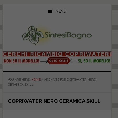
Skip
Skip
Skip
to
to
to
MENU
main
primary
footer
content
sidebar
YOU ARE HERE:
HOME
/
ARCHIVES FOR COPRIWATER NERO
CERAMICA SKILL
COPRIWATER NERO CERAMICA SKILL