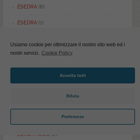
ESEDRA
(8)
ESEDRA
(1)
ESSENZA
(1)
Usiamo cookie per ottimizzare il nostro sito web ed i
nostri servizi.
Cookie Policy
ETHOS
(1)
EURO
(2)
Accetta tutti
EUROPA
(4)
Rifuta
EUROPA
(5)
Preferenze
EUROPA
(4)
EUROPA DUO
(2)