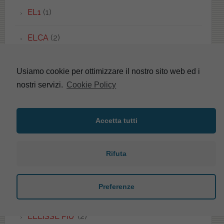
EL1
(1)
ELCA
(2)
ELEGANT
(1)
Usiamo cookie per ottimizzare il nostro sito web ed i
nostri servizi.
Cookie Policy
ELENA
(4)
ELIOS
(5)
Accetta tutti
ELIVAS
(1)
Rifuta
ELLADE
(2)
Preferenze
ELLISSE
(18)
ELLISSE PIU'
(2)