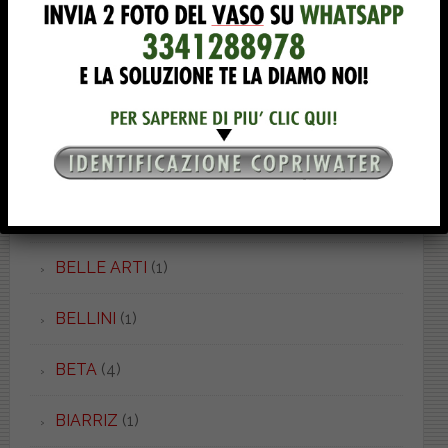
BAIA
(2)
BAIA
(1)
BALZANA
(2)
BAMBY
(1)
BELLA EPOQUE
(8)
BELLE ARTI
(1)
BELLINI
(1)
BETA
(4)
BIARRIZ
(1)