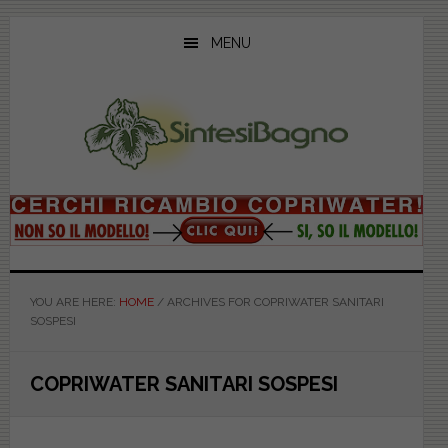
Skip
Skip
Skip
to
to
to
MENU
main
primary
footer
content
sidebar
YOU ARE HERE:
HOME
/
ARCHIVES FOR COPRIWATER SANITARI
SOSPESI
COPRIWATER SANITARI SOSPESI