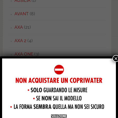
AUSILIA
(1)
AVANT
(8)
AXA
(21)
AXA 2
(4)
AXA ONE
(3)
×
AZZURRA
(53)
BABY SOSPESO
(1)
BAHIA 1
(1)
BAHIA 2
(1)