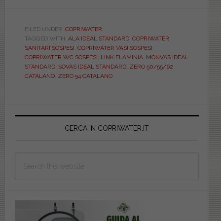
I
vasi
sanitari
FILED UNDER:
COPRIWATER
TAGGED WITH:
ALA IDEAL STANDARD
,
COPRIWATER
sospesi
SANITARI SOSPESI
,
COPRIWATER VASI SOSPESI
,
e
COPRIWATER WC SOSPESI
,
LINK FLAMINIA
,
MONVAS IDEAL
i
STANDARD
,
SOVAS IDEAL STANDARD
,
ZERO 50/55/62
CATALANO
,
ZERO 54 CATALANO
loro
copriwater
Primary
Sidebar
CERCA IN COPRIWATER.IT
Search
this
website