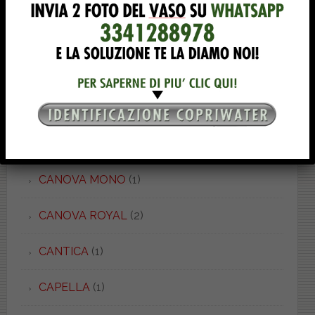
C 52/54
(5)
CADORE
(3)
CALLA
(8)
CANNES
(5)
CANOVA
(7)
CANOVA MONO
(1)
CANOVA ROYAL
(2)
CANTICA
(1)
CAPELLA
(1)