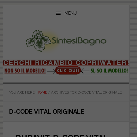
Skip
Skip
Skip
to
to
to
MENU
main
primary
footer
content
sidebar
YOU ARE HERE:
HOME
/
ARCHIVES FOR D-CODE VITAL ORIGINALE
D-CODE VITAL ORIGINALE