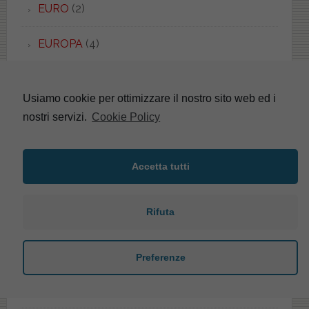
EURO
(2)
EUROPA
(4)
EUROPA
(5)
Usiamo cookie per ottimizzare il nostro sito web ed i
EUROPA
(4)
nostri servizi.
Cookie Policy
EUROPA DUO
(2)
Accetta tutti
EVOLUTION
(1)
Rifuta
EXEL
(2)
F-CONCEPT
(3)
Preferenze
FACIS/GSI
(53)