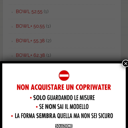
BOWL 52.55
(1)
BOWL+ 50.55
(1)
BOWL+ 55.38
(2)
BOWL+ 62.38
(1)
×
BRAVA
(4)
BRENTA
(2)
BRIO
(3)
C 52 LIGHT
(1)