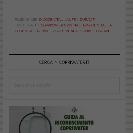
DURAVIT.
D-
CODE
FILED UNDER:
D-CODE VITAL
,
LAUFEN-DURAVIT
TAGGED WITH:
COPRIWATER ORIGINALI
,
D-CODE VITAL
,
D-
VITAL.
CODE VITAL DURAVIT
,
D-CODE VITAL ORIGINALE
,
DURAVIT
ORIGINAL
DUR0060
Primary
Sidebar
CERCA IN COPRIWATER.IT
Search
this
website