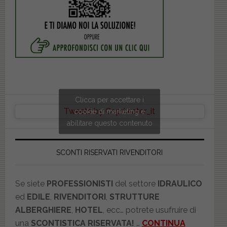
Clicca per accettare i
Tweets by Copriwater_it
cookie di marketing e
abilitare questo contenuto
SCONTI RISERVATI RIVENDITORI
Se siete
PROFESSIONISTI
del settore
IDRAULICO
ed
EDILE
,
RIVENDITORI
,
STRUTTURE
ALBERGHIERE
,
HOTEL
, ecc… potrete usufruire di
una
SCONTISTICA RISERVATA!
…
CONTINUA