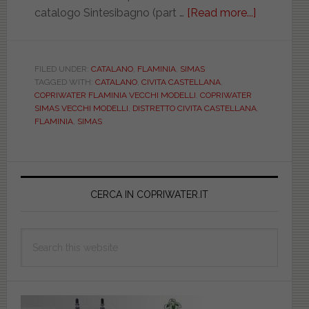
catalogo Sintesibagno (part …
[Read more...]
about
Le
case
ceramiche
FILED UNDER:
CATALANO
,
FLAMINIA
,
SIMAS
TAGGED WITH:
CATALANO
,
CIVITA CASTELLANA
,
del
COPRIWATER FLAMINIA VECCHI MODELLI
,
COPRIWATER
distretto
SIMAS VECCHI MODELLI
,
DISTRETTO CIVITA CASTELLANA
,
ceramico
FLAMINIA
,
SIMAS
di
Civita
Primary
Castellana
Sintesiba
Sidebar
CERCA IN COPRIWATER.IT
ti
aiuta
Search
a
this
trovare
website
i
copriwate