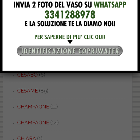
CATALANO
(90)
CENTO
(1)
CERNIERE
(2)
CERVINO
(3)
CESABO
(6)
CESAME
(89)
CHAMPAGNE
(11)
CHAMPAGNE
(14)
CHIARA
(1)