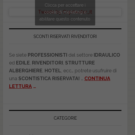
Clicca per accettare i
Tweets by Copriwater_it
cookie di marketing e
abilitare questo contenuto
SCONTI RISERVATI RIVENDITORI
Se siete
PROFESSIONISTI
del settore
IDRAULICO
ed
EDILE
,
RIVENDITORI
,
STRUTTURE
ALBERGHIERE
,
HOTEL
, ecc… potrete usufruire di
una
SCONTISTICA RISERVATA!
…
CONTINUA
LETTURA
…
CATEGORIE