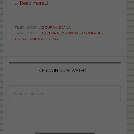
…
[Read more...]
about
AZZURRA.
DIVINA.
COMPATIBILE.
FILED UNDER:
AZZURRA
,
DIVINA
TAGGED WITH:
AZZURRA
,
COPRIWATER COMPATIBILI
,
BIAD061NORMADIVI
DIVINA
,
DIVINA AZZURRA
Primary
Sidebar
CERCA IN COPRIWATER.IT
Search
this
website