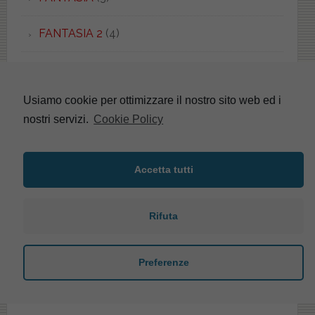
FANTASIA 2
(4)
FARNESE
(4)
Usiamo cookie per ottimizzare il nostro sito web ed i
FAST
(3)
nostri servizi.
Cookie Policy
FEDRA
(1)
Accetta tutti
FENICE
(3)
FENIX
(2)
Rifuta
FIDIA
(3)
Preferenze
FIESTA
(1)