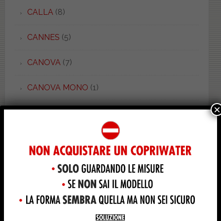
CALLA
(8)
CANNES
(5)
CANOVA
(7)
CANOVA MONO
(1)
×
CANOVA ROYAL
(2)
CANTICA
(1)
CAPELLA
(1)
CARENA
(3)
CARO
(1)