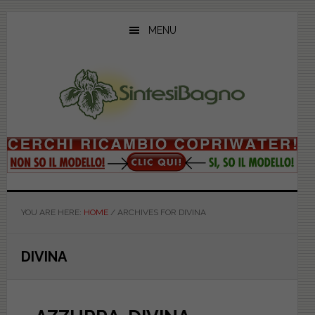
Skip
Skip
Skip
to
to
to
MENU
main
primary
footer
content
sidebar
YOU ARE HERE:
HOME
/
ARCHIVES FOR DIVINA
DIVINA