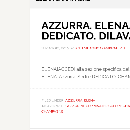
AZZURRA. ELENA
DEDICATO. DIL
11 MAGGIO, 2019
BY
SINTESIBAGNO COPRIWATER.IT
ELENA!ACCEDI alla sezione specifica del
ELENA. Azzurra. Sedile DEDICATO. CHAM
FILED UNDER:
AZZURRA
,
ELENA
TAGGED WITH:
AZZURRA
,
COPRIWATER COLORE CH
CHAMPAGNE