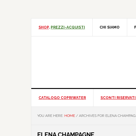
Skip
Skip
Skip
Skip
to
to
to
to
primary
main
primary
footer
navigation
content
sidebar
SHOP
.
PREZZI-ACQUISTI
CHI SIAMO
CATALOGO COPRIWATER
SCONTI RISERVATI
YOU ARE HERE:
HOME
/
ARCHIVES FOR ELENA CHAMPA
ELENA CHAMPAGNE