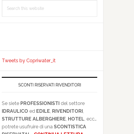
Search
this
website
Tweets by Copriwater_it
SCONTI RISERVATI RIVENDITORI
.
GNE.
Se siete
PROFESSIONISTI
del settore
O.
IDRAULICO
ed
EDILE
,
RIVENDITORI
,
NTCHMPELEN
STRUTTURE ALBERGHIERE
,
HOTEL
, ecc…
potrete usufruire di una
SCONTISTICA