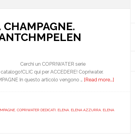
. CHAMPAGNE.
AVANTCHMPELEN
Cerchi un COPRIWATER serie
 catalogo!CLIC qui per ACCEDERE! Copriwater.
PAGNE In questo articolo vengono …
[Read more...]
about
AZZURRA
ELENA.
CHAMPA
AMPAGNE
,
COPRIWATER DEDICATI
,
ELENA
,
ELENA AZZURRA
,
ELENA
DEDICAT
DILAVA