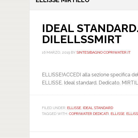
ELLISSE MIRTILLO
IDEAL STANDARD. 
DILELLSSMIRT
16 MARZO, 2019
BY
SINTESIBAGNO COPRIWATER.IT
ELLISSE!ACCEDI alla sezione specifica de
ELLISSE. Ideal standard. Dedicato. MIRTI
FILED UNDER:
ELLISSE
,
IDEAL STANDARD
TAGGED WITH:
COPRIWATER DEDICATI
,
ELLISSE
,
ELLIS