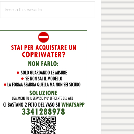
Search
this
website
T