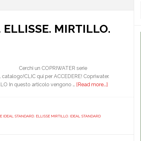
ELLISSE. MIRTILLO.
Cerchi un COPRIWATER serie
l catalogo!CLIC qui per ACCEDERE! Copriwater.
LLO In questo articolo vengono …
[Read more...]
about
IDEAL
STANDARD.
ELLISSE.
SE IDEAL STANDARD
,
ELLISSE MIRTILLO
,
IDEAL STANDARD
MIRTILLO.
DILELLSSMIR