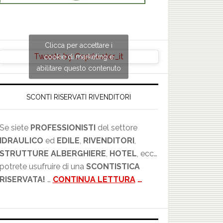
Clicca per accettare i
Tweets by Copriwater_it
cookie di marketing e
abilitare questo contenuto
SCONTI RISERVATI RIVENDITORI
Se siete
PROFESSIONISTI
del settore
IDRAULICO
ed
EDILE
,
RIVENDITORI
,
STRUTTURE ALBERGHIERE
,
HOTEL
, ecc…
potrete usufruire di una
SCONTISTICA
RISERVATA!
…
CONTINUA LETTURA
…