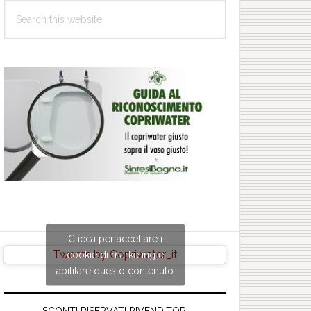
Search
this
website
Clicca per accettare i
Tweets by Copriwater_it
cookie di marketing e
abilitare questo contenuto
EUEMBA