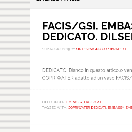
FACIS/GSI. EMBA
DEDICATO. DILS
14 MAGGIO, 2019
BY
SINTESIBAGNO COPRIWATER.IT
DEDICATO. Bianco In questo articolo vengon
COPRIWATER adatto ad un vaso FACIS/G
FILED UNDER:
EMBASSY
,
FACIS/GSI
TAGGED WITH:
COPRIWATER DEDICATI
,
EMBASSY
,
EMBA