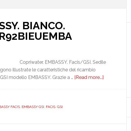
SSY. BIANCO.
ER92BIEUEMBA
Copriwater. EMBASSY. Facis/GSI. Sedile
o illustrate le caratteristiche del ricambio
SI modello EMBASSY. Grazie a …
[Read more...]
about
FACIS/GSI.
EMBASSY.
BIANCO.
SSY FACIS
,
EMBASSY GSI
,
FACIS
,
GSI
DEDICATO.
DILSER92BI