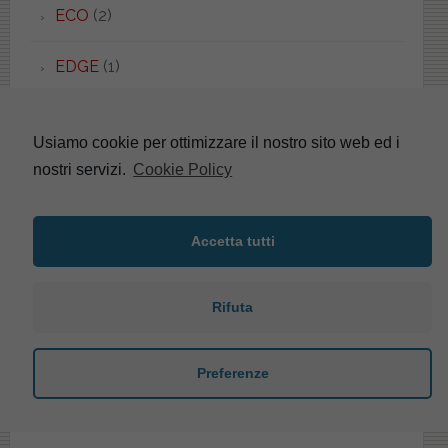
ECO
(2)
EDGE
(1)
EDGE QUADRA
(1)
Usiamo cookie per ottimizzare il nostro sito web ed i
EDILIZIA
(5)
nostri servizi.
Cookie Policy
EDOS
(2)
Accetta tutti
EFI
(1)
Rifuta
EGG
(2)
EGO
(2)
Preferenze
EL1
(1)