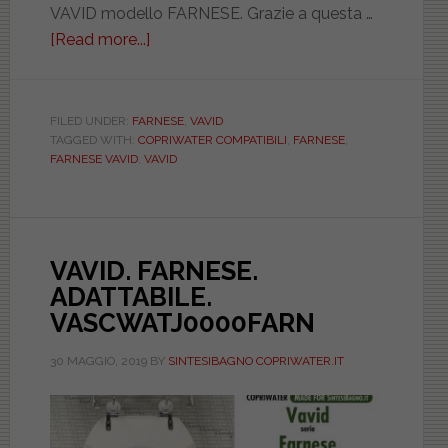
VAVID modello FARNESE. Grazie a questa …
[Read more...]
about
VAVID.
FARNESE.
COMPATIBILE.
FILED UNDER:
FARNESE
,
VAVID
TAGGED WITH:
COPRIWATER COMPATIBILI
,
FARNESE
,
BIAD019NORMAFARN
FARNESE VAVID
,
VAVID
VAVID. FARNESE.
ADATTABILE.
VASCWATJ0000FARN
30 MAGGIO, 2019
BY
SINTESIBAGNO COPRIWATER.IT