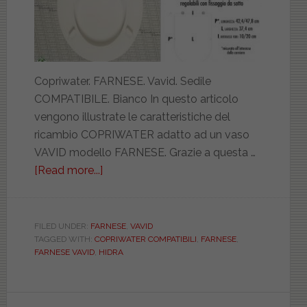
Copriwater. FARNESE. Vavid. Sedile
COMPATIBILE. Bianco In questo articolo
vengono illustrate le caratteristiche del
ricambio COPRIWATER adatto ad un vaso
VAVID modello FARNESE. Grazie a questa …
[Read more...]
about
VAVID.
FARNESE.
COMPATIBILE.
FILED UNDER:
FARNESE
,
VAVID
TAGGED WITH:
COPRIWATER COMPATIBILI
,
FARNESE
,
PASS490M9401FARN
FARNESE VAVID
,
HIDRA