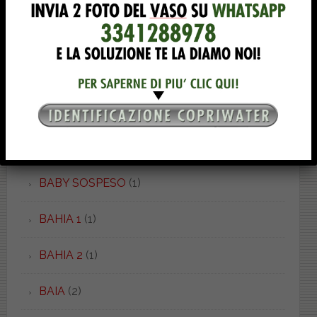
AVANT
(8)
AXA
(21)
AXA 2
(4)
AXA ONE
(3)
AZZURRA
(53)
BABY SOSPESO
(1)
BAHIA 1
(1)
BAHIA 2
(1)
BAIA
(2)