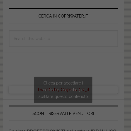
Primary
Sidebar
CERCA IN COPRIWATER.IT
Search
this
website
Clicca per accettare i
Tweets by Copriwater_it
cookie di marketing e
abilitare questo contenuto
SCONTI RISERVATI RIVENDITORI