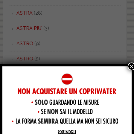
ASTRA
(28)
ASTRA PIU'
(3)
ASTRO
(9)
ASTRO
(5)
×
ATENA
(1)
AURA
(1)
AURORA
(2)
AUSILIA
(1)