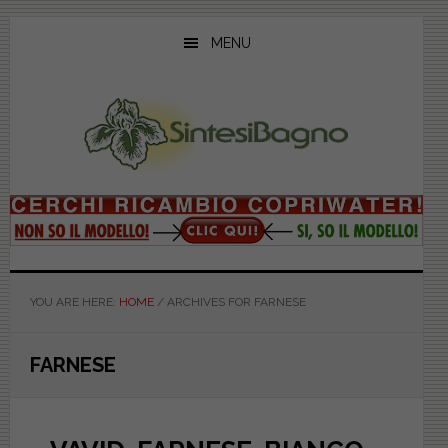
Skip
Skip
Skip
to
to
to
MENU
main
primary
footer
content
sidebar
YOU ARE HERE:
HOME
/
ARCHIVES FOR FARNESE
FARNESE