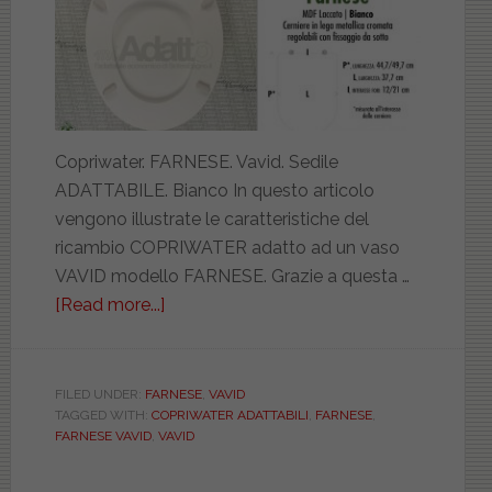
Copriwater. FARNESE. Vavid. Sedile
ADATTABILE. Bianco In questo articolo
vengono illustrate le caratteristiche del
ricambio COPRIWATER adatto ad un vaso
VAVID modello FARNESE. Grazie a questa …
[Read more...]
about
VAVID.
FARNESE.
ADATTABILE.
FILED UNDER:
FARNESE
,
VAVID
TAGGED WITH:
COPRIWATER ADATTABILI
,
FARNESE
,
VASCWATJ0000FARN
FARNESE VAVID
,
VAVID