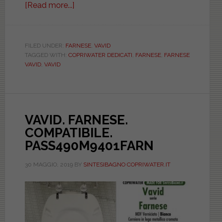
[Read more...]
about
VAVID.
FARNESE.
BIANCO.
FILED UNDER:
FARNESE
,
VAVID
TAGGED WITH:
COPRIWATER DEDICATI
,
FARNESE
,
FARNESE
DEDICATO.
VAVID
,
VAVID
DILUNMDDBIEUFARN
VAVID. FARNESE.
COMPATIBILE.
PASS490M9401FARN
30 MAGGIO, 2019
BY
SINTESIBAGNO COPRIWATER.IT