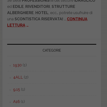
Se siete
PROFESSIONISTI
del settore
IDRAULICO
ed
EDILE
,
RIVENDITORI
,
STRUTTURE
ALBERGHIERE
,
HOTEL
, ecc… potrete usufruire di
una
SCONTISTICA RISERVATA!
…
CONTINUA
LETTURA
…
CATEGORIE
1930
(1)
4ALL
(2)
9.15
(1)
A16
(1)