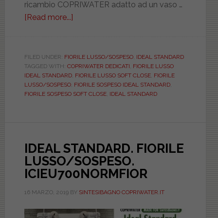
ricambio COPRIWATER adatto ad un vaso …
[Read more...]
about
IDEAL
STANDARD.
FIORILE
FILED UNDER:
FIORILE LUSSO/SOSPESO
,
IDEAL STANDARD
TAGGED WITH:
COPRIWATER DEDICATI
,
FIORILE LUSSO
LUSSO/SOSPESO.
IDEAL STANDARD
,
FIORILE LUSSO SOFT CLOSE
,
FIORILE
SOFT
LUSSO/SOSPESO
,
FIORILE SOSPESO IDEAL STANDARD
,
CLOSE.
FIORILE SOSPESO SOFT CLOSE
,
IDEAL STANDARD
ICIEU700SOFTFIOR
IDEAL STANDARD. FIORILE
LUSSO/SOSPESO.
ICIEU700NORMFIOR
16 MARZO, 2019
BY
SINTESIBAGNO COPRIWATER.IT