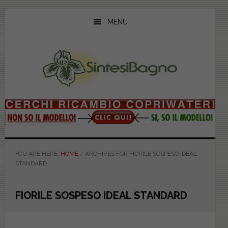
Skip
Skip
Skip
to
to
to
MENU
main
primary
footer
content
sidebar
YOU ARE HERE:
HOME
/
ARCHIVES FOR FIORILE SOSPESO IDEAL
STANDARD
FIORILE SOSPESO IDEAL STANDARD