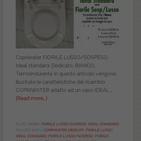
Copriwater. FIORILE LUSSO/SOSPESO.
Ideal standard. Dedicato. BIANCO.
Termoindurente In questo articolo vengono
illustrate le caratteristiche del ricambio
COPRIWATER adatto ad un vaso IDEAL …
[Read more...]
about
IDEAL
STANDARD.
FIORILE
FILED UNDER:
FIORILE LUSSO/SOSPESO
,
IDEAL STANDARD
TAGGED WITH:
COPRIWATER DEDICATI
,
FIORILE LUSSO
LUSSO/SOSPESO.
IDEAL STANDARD
,
FIORILE LUSSO/SOSPESO
,
FIORILE
ICIEU700NORMFIOR