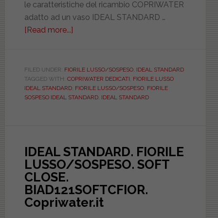
le caratteristiche del ricambio COPRIWATER
adatto ad un vaso IDEAL STANDARD …
[Read more...]
about
IDEAL
STANDARD.
FIORILE
FILED UNDER:
FIORILE LUSSO/SOSPESO
,
IDEAL STANDARD
TAGGED WITH:
COPRIWATER DEDICATI
,
FIORILE LUSSO
LUSSO/SOSPESO.
IDEAL STANDARD
,
FIORILE LUSSO/SOSPESO
,
FIORILE
ASTFSE009302FIOR
SOSPESO IDEAL STANDARD
,
IDEAL STANDARD
IDEAL STANDARD. FIORILE
LUSSO/SOSPESO. SOFT
CLOSE.
BIAD121SOFTCFIOR.
Copriwater.it