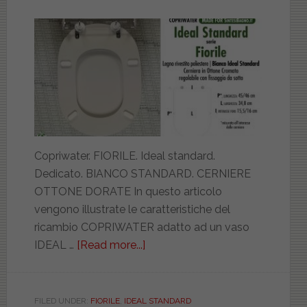
Sospesa,
Fiorile
Lusso
e
Tonda
Copriwater. FIORILE. Ideal standard.
Dedicato. BIANCO STANDARD. CERNIERE
OTTONE DORATE In questo articolo
vengono illustrate le caratteristiche del
ricambio COPRIWATER adatto ad un vaso
IDEAL …
[Read more...]
about
IDEAL
STANDARD.
FIORILE.
FILED UNDER:
FIORILE
,
IDEAL STANDARD