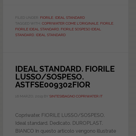
IDEAL
STANDARD.
FIORILE.
FILED UNDER:
FIORILE
,
IDEAL STANDARD
TAGGED WITH:
COPRIWATER COME L'ORIGINALE
,
FIORILE
,
BIANCO
FIORILE IDEAL STANDARD
,
FIORILE SOSPESO IDEAL
STANDARD.
STANDARD
,
IDEAL STANDARD
OVAFIORIBIST
IDEAL STANDARD. FIORILE
LUSSO/SOSPESO.
ASTFSE009302FIOR
16 MARZO, 2019
BY
SINTESIBAGNO COPRIWATER.IT
Copriwater. FIORILE LUSSO/SOSPESO.
Ideal standard. Dedicato. DUROPLAST.
BIANCO In questo articolo vengono illustrate