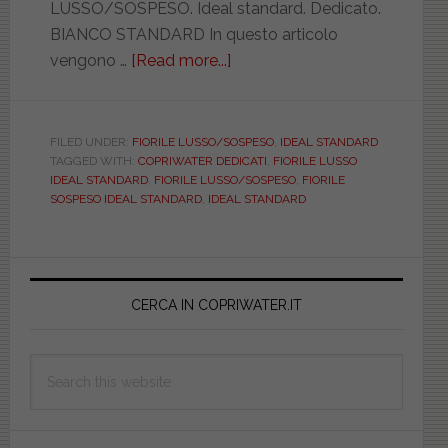
LUSSO/SOSPESO. Ideal standard. Dedicato.
BIANCO STANDARD In questo articolo
vengono …
[Read more...]
about
IDEAL
STANDARD.
FIORILE
FILED UNDER:
FIORILE LUSSO/SOSPESO
,
IDEAL STANDARD
TAGGED WITH:
COPRIWATER DEDICATI
,
FIORILE LUSSO
LUSSO/SOSPESO.
IDEAL STANDARD
,
FIORILE LUSSO/SOSPESO
,
FIORILE
BIANCO
SOSPESO IDEAL STANDARD
,
IDEAL STANDARD
STANDARD.
DILFIOLSBIST.
Primary
Copriwater.it
Sidebar
CERCA IN COPRIWATER.IT
Search
this
website