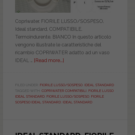
Copriwater. FIORILE LUSSO/SOSPESO.
Ideal standard. COMPATIBILE.
Termoindurente. BIANCO In questo articolo
vengono illustrate le caratteristiche del
ricambio COPRIWATER adatto ad un vaso
IDEAL …
[Read more...]
about
IDEAL
STANDARD.
FIORILE
FILED UNDER:
FIORILE LUSSO/SOSPESO
,
IDEAL STANDARD
TAGGED WITH:
COPRIWATER COMPATIBILI
,
FIORILE LUSSO
LUSSO/SOSPESO.
IDEAL STANDARD
,
FIORILE LUSSO/SOSPESO
,
FIORILE
BIAD121NORMAFIOR
SOSPESO IDEAL STANDARD
,
IDEAL STANDARD