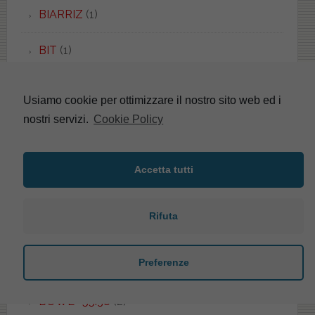
BIARRIZ
(1)
BIT
(1)
BOHEME
(2)
Usiamo cookie per ottimizzare il nostro sito web ed i
nostri servizi.
Cookie Policy
BOHEMIEN
(1)
BONSAI
(3)
Accetta tutti
BOWL 50.37
(1)
Rifuta
BOWL 52.55
(1)
Preferenze
BOWL+ 50.55
(1)
BOWL+ 55.38
(2)