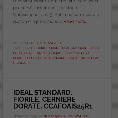
di Ideal Standard. Come trovare i copriwater
per questi sanitari con il catalogo
Sintesibagno (part 5) Abbiamo cominciato a
guardare la produzione …
[Read more...]
about
Quinto
articolo
sui
FILED UNDER:
IDEAL STANDARD
TAGGED WITH:
FIORILE
,
FIORILE IDEAL STANDARD
,
FIORILE
sanitari
LUSSO IDEAL STANDARD
,
FIORILE LUSSO/SOSPESO
,
e
FIORILE SOSPESO IDEAL STANDARD
,
TONDA
,
TONDA IDEAL
copriwater
STANDARD
Ideal
Standard,
dove
trattiamo
IDEAL STANDARD.
i
FIORILE. CERNIERE
modelli:
DORATE. CCAFOAIS25R1
Fiorile,
17 MARZO, 2019
BY
SINTESIBAGNO COPRIWATER.IT
Fiorile