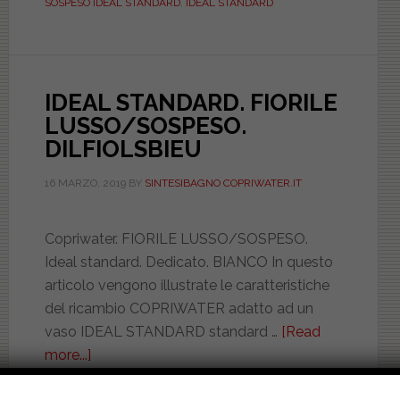
SOSPESO IDEAL STANDARD
,
IDEAL STANDARD
IDEAL STANDARD. FIORILE
LUSSO/SOSPESO.
DILFIOLSBIEU
16 MARZO, 2019
BY
SINTESIBAGNO COPRIWATER.IT
Copriwater. FIORILE LUSSO/SOSPESO.
Ideal standard. Dedicato. BIANCO In questo
articolo vengono illustrate le caratteristiche
del ricambio COPRIWATER adatto ad un
vaso IDEAL STANDARD standard …
[Read
more...]
about
IDEAL