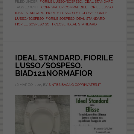
FIORILE
FILED UNDER:
FIORILE LUSSO/SOSPESO
,
IDEAL STANDARD
TAGGED WITH:
COPRIWATER COMPATIBILI
,
FIORILE LUSSO
LUSSO/SOSPESO.
IDEAL STANDARD
,
FIORILE LUSSO SOFT CLOSE
,
FIORILE
SOFT
LUSSO/SOSPESO
,
FIORILE SOSPESO IDEAL STANDARD
,
CLOSE.
FIORILE SOSPESO SOFT CLOSE
,
IDEAL STANDARD
BIAD121SOFTCFIOR.
Copriwater.it
IDEAL STANDARD. FIORILE
LUSSO/SOSPESO.
BIAD121NORMAFIOR
16 MARZO, 2019
BY
SINTESIBAGNO COPRIWATER.IT