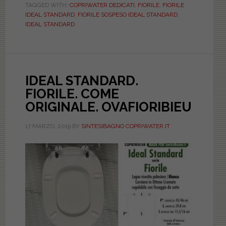
TAGGED WITH:
COPRIWATER DEDICATI
,
FIORILE
,
FIORILE
CERNIERE
IDEAL STANDARD
,
FIORILE SOSPESO IDEAL STANDARD
,
DORATE.
IDEAL STANDARD
CCAFOAIS25R1
IDEAL STANDARD.
FIORILE. COME
ORIGINALE. OVAFIORIBIEU
17 MARZO, 2019
BY
SINTESIBAGNO COPRIWATER.IT