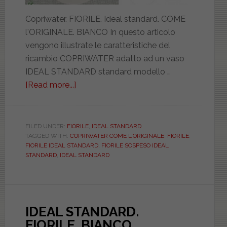
Copriwater. FIORILE. Ideal standard. COME
l'ORIGINALE. BIANCO In questo articolo
vengono illustrate le caratteristiche del
ricambio COPRIWATER adatto ad un vaso
IDEAL STANDARD standard modello …
[Read more...]
about
IDEAL
STANDARD.
FIORILE.
FILED UNDER:
FIORILE
,
IDEAL STANDARD
TAGGED WITH:
COPRIWATER COME L'ORIGINALE
,
FIORILE
,
COME
FIORILE IDEAL STANDARD
,
FIORILE SOSPESO IDEAL
ORIGINALE.
STANDARD
,
IDEAL STANDARD
OVAFIORIBIEU
IDEAL STANDARD.
FIORILE. BIANCO