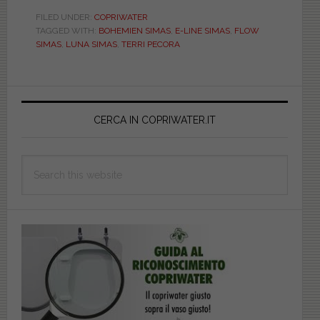
e
FILED UNDER:
COPRIWATER
TAGGED WITH:
BOHEMIEN SIMAS
,
E-LINE SIMAS
,
FLOW
i
SIMAS
,
LUNA SIMAS
,
TERRI PECORA
suoi
sanitari
di
Primary
design.
Sidebar
CERCA IN COPRIWATER.IT
Mai
come
in
Search
questi
this
casi
website
servono
copriwater
originali
o
perfettamente
dedicati