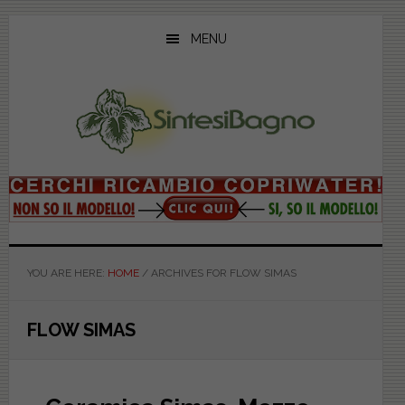
Skip
Skip
Skip
to
to
to
MENU
main
primary
footer
content
sidebar
YOU ARE HERE:
HOME
/
ARCHIVES FOR FLOW SIMAS
FLOW SIMAS