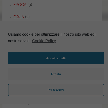
EPOCA
(3)
EQUA
(2)
ERGO
(1)
Usiamo cookie per ottimizzare il nostro sito web ed i
nostri servizi.
Cookie Policy
ERICE
(5)
ERIKA
(4)
Accetta tutti
ESEDRA
(8)
Rifuta
ESEDRA
(1)
Preferenze
ESSENZA
(1)
ETHOS
(1)