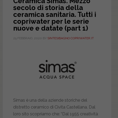
Ceramica Simas. Mezzo
secolo di storia della
ceramica sanitaria. Tutti i
copriwater per le serie
nuove e datate (part 1)
25 FEBBRAIO, 2020
BY
SINTESIBAGNO COPRIWATER.IT
Simas è una della aziende storiche del
distretto ceramico di Civita Castellana. Dal
loro sito scopriamo che: “Dal 1955 creatività