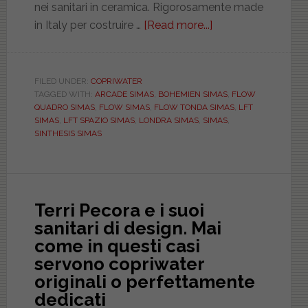
nei sanitari in ceramica. Rigorosamente made
in Italy per costruire …
[Read more...]
about
Ceramica
Simas.
Mezzo
FILED UNDER:
COPRIWATER
TAGGED WITH:
ARCADE SIMAS
,
BOHEMIEN SIMAS
,
FLOW
secolo
QUADRO SIMAS
,
FLOW SIMAS
,
FLOW TONDA SIMAS
,
LFT
di
SIMAS
,
LFT SPAZIO SIMAS
,
LONDRA SIMAS
,
SIMAS
,
storia
SINTHESIS SIMAS
della
ceramica
sanitaria.
Tutti
Terri Pecora e i suoi
i
sanitari di design. Mai
copriwater
come in questi casi
per
servono copriwater
le
originali o perfettamente
serie
dedicati