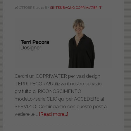
nuove
16 OTTOBRE, 2019
BY
SINTESIBAGNO COPRIWATER.IT
e
datate
(part
1)
Cerchi un COPRIWATER per vasi design
TERRI PECORA!Utilizza il nostro servizio
gratuito di RICONOSCIMENTO
modello/serie!CLIC qui per ACCEDERE al
SERVIZIO! Cominciamo con questo post a
vedere le …
[Read more...]
about
Terri
Pecora