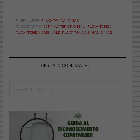
SIMAS.
FLOW
TONDA.
FILED UNDER:
FLOW TONDA
,
SIMAS
TAGGED WITH:
COPRIWATER ORIGINALI
,
FLOW TONDA
,
ORIGINALE.
FLOW TONDA ORIGINALE
,
FLOW TONDA SIMAS
,
SIMAS
MAM23225
Primary
Sidebar
CERCA IN COPRIWATER.IT
Search
this
website