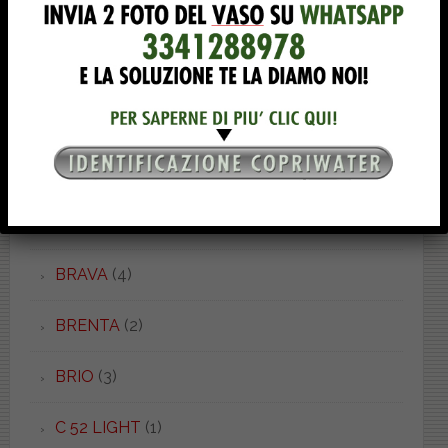
BOWL 50.37
(1)
BOWL 52.55
(1)
BOWL+ 50.55
(1)
BOWL+ 55.38
(2)
BOWL+ 62.38
(1)
BRAVA
(4)
BRENTA
(2)
BRIO
(3)
C 52 LIGHT
(1)