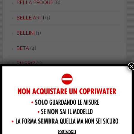
BELLA EPOQUE
(8)
BELLE ARTI
(1)
BELLINI
(1)
BETA
(4)
BIARRIZ
(1)
×
BIT
(1)
BOHEME
(2)
BOHEMIEN
(1)
BONSAI
(3)