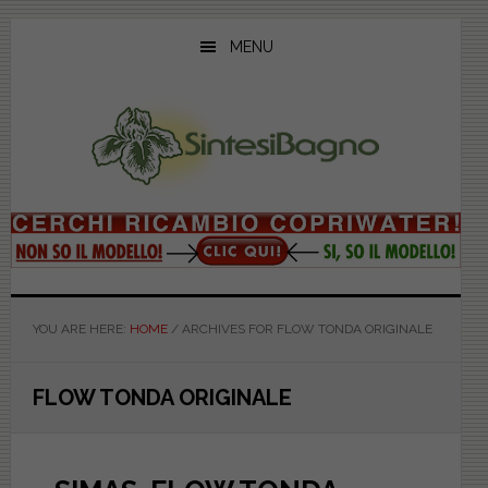
Skip
Skip
Skip
to
to
to
MENU
main
primary
footer
content
sidebar
YOU ARE HERE:
HOME
/
ARCHIVES FOR FLOW TONDA ORIGINALE
FLOW TONDA ORIGINALE