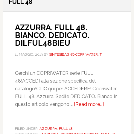
FULL 48
AZZURRA. FULL 48.
BIANCO. DEDICATO.
DILFUL48BIEU
11 MAGGIO, 2019
BY
SINTESIBAGNO COPRIWATER.IT
Cerchi un COPRIWATER serie FULL
48!ACCEDI alla sezione specifica del
catalogo!CLIC qui per ACCEDERE! Copriwater.
FULL 48. Azzurra. Sedile DEDICATO. Bianco In
questo articolo vengono …
[Read more...]
about
AZZURRA.
FULL
48.
FILED UNDER:
AZZURRA
,
FULL 48