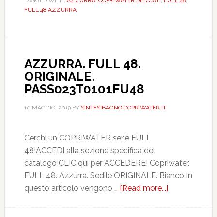
TAGGED WITH:
AZZURRA
,
COPRIWATER DEDICATI
,
FULL 48
,
BIANCO.
FULL 48 AZZURRA
DEDICATO.
DILFUL48BI
AZZURRA. FULL 48.
ORIGINALE.
PASS023T0101FU48
10 MAGGIO, 2019
BY
SINTESIBAGNO COPRIWATER.IT
Cerchi un COPRIWATER serie FULL
48!ACCEDI alla sezione specifica del
catalogo!CLIC qui per ACCEDERE! Copriwater.
FULL 48. Azzurra. Sedile ORIGINALE. Bianco In
questo articolo vengono …
[Read more...]
about
AZZURRA.
FULL