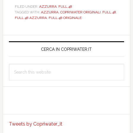
48.
FILED UNDER:
AZZURRA
,
FULL 48
TAGGED WITH:
AZZURRA
,
COPRIWATER ORIGINALI
,
FULL 48
,
ORIGINALE.
FULL 48 AZZURRA
,
FULL 48 ORIGINALE
PASS023T01
Primary
Sidebar
CERCA IN COPRIWATER.IT
Search
this
website
Tweets by Copriwater_it