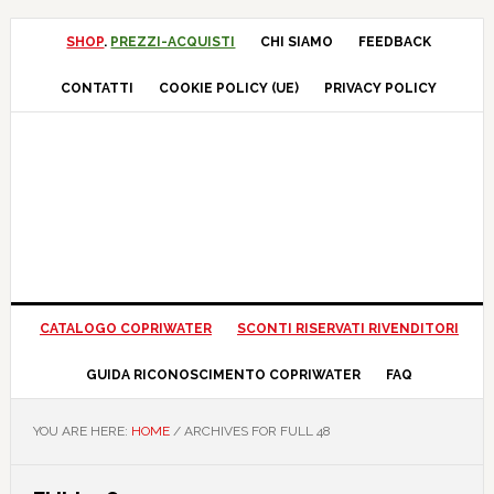
Skip
Skip
Skip
Skip
to
to
to
to
SHOP
.
PREZZI-ACQUISTI
CHI SIAMO
FEEDBACK
primary
main
primary
footer
CONTATTI
COOKIE POLICY (UE)
PRIVACY POLICY
navigation
content
sidebar
CATALOGO COPRIWATER
SCONTI RISERVATI RIVENDITORI
GUIDA RICONOSCIMENTO COPRIWATER
FAQ
YOU ARE HERE:
HOME
/
ARCHIVES FOR FULL 48