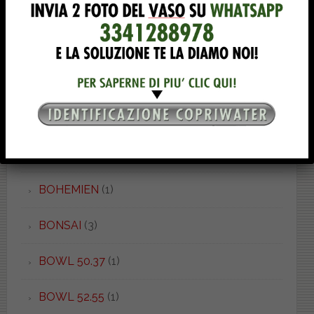
BELLINI
(1)
BETA
(4)
BIARRIZ
(1)
BIT
(1)
BOHEME
(2)
BOHEMIEN
(1)
BONSAI
(3)
BOWL 50.37
(1)
BOWL 52.55
(1)