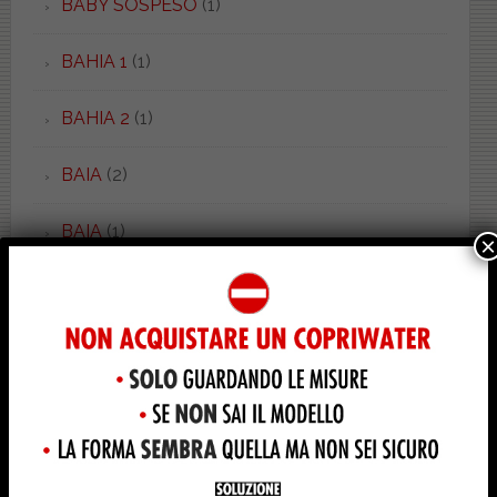
BABY SOSPESO
(1)
BAHIA 1
(1)
BAHIA 2
(1)
BAIA
(2)
BAIA
(1)
×
BALZANA
(2)
BAMBY
(1)
BELLA EPOQUE
(8)
BELLE ARTI
(1)