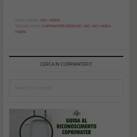
HIDRA.
GIO’.
BIANCO.
FILED UNDER:
GIO'
,
HIDRA
TAGGED WITH:
COPRIWATER DEDICATI
,
GIO'
,
GIO' HIDRA
,
DEDICATO.
HIDRA
CCAPRSPG5800G
Primary
Sidebar
CERCA IN COPRIWATER.IT
Search
this
website