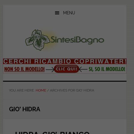
Skip
Skip
Skip
to
to
to
MENU
main
primary
footer
content
sidebar
YOU ARE HERE:
HOME
/
ARCHIVES FOR GIO’ HIDRA
GIO' HIDRA