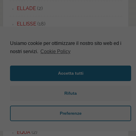
ELLADE
(2)
ELLISSE
(18)
ELLISSE PIU'
(2)
Usiamo cookie per ottimizzare il nostro sito web ed i
nostri servizi.
Cookie Policy
ELLISSE UNI
(1)
EMBASSY
(1)
Accetta tutti
EMILIA
(5)
Rifuta
EOS
(48)
Preferenze
EPOCA
(3)
EQUA
(2)