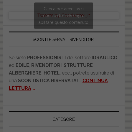
Clicca per accettare i
Tweets by Copriwater_it
cookie di marketing e
abilitare questo contenuto
SCONTI RISERVATI RIVENDITORI
Se siete
PROFESSIONISTI
del settore
IDRAULICO
ed
EDILE
,
RIVENDITORI
,
STRUTTURE
ALBERGHIERE
,
HOTEL
, ecc… potrete usufruire di
una
SCONTISTICA RISERVATA!
…
CONTINUA
LETTURA
…
CATEGORIE