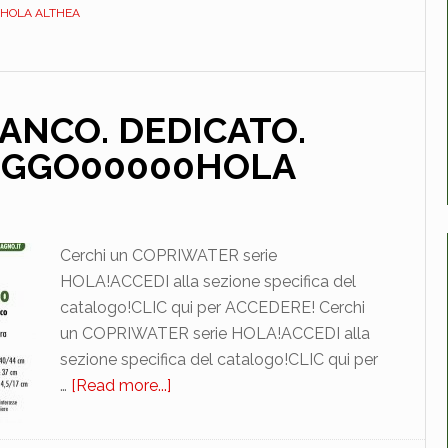
DEDICATO.
HOLA ALTHEA
DUROPLAST.
DILZEDRANEW0HOLA
IANCO. DEDICATO.
LEGGO00000HOLA
Cerchi un COPRIWATER serie
HOLA!ACCEDI alla sezione specifica del
catalogo!CLIC qui per ACCEDERE! Cerchi
un COPRIWATER serie HOLA!ACCEDI alla
sezione specifica del catalogo!CLIC qui per
…
[Read more...]
about
ALTHEA.
HOLA.