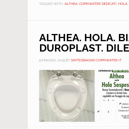
TAGGED WITH:
ALTHEA
,
COPRIWATER DEDICATI
,
HOLA
,
ALTHEA. HOLA. B
DUROPLAST. DI
9 MAGGIO, 2019
BY
SINTESIBAGNO COPRIWATER.IT