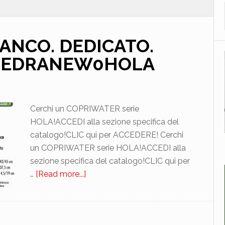
IANCO. DEDICATO.
LZEDRANEW0HOLA
Cerchi un COPRIWATER serie
HOLA!ACCEDI alla sezione specifica del
catalogo!CLIC qui per ACCEDERE! Cerchi
un COPRIWATER serie HOLA!ACCEDI alla
sezione specifica del catalogo!CLIC qui per
…
[Read more...]
about
ALTHEA.
HOLA.
BIANCO.