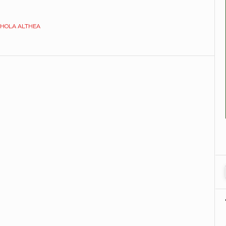
BIANCO.
DEDICATO.
HOLA ALTHEA
DUROPLAST.
DILEGGO00000HOLA