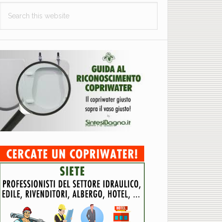
Search
this
website