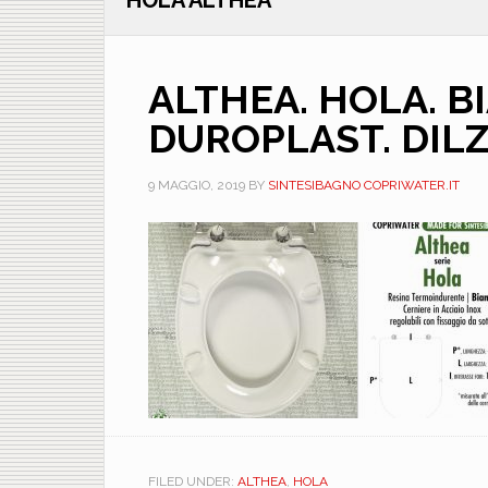
HOLA ALTHEA
ALTHEA. HOLA. B
DUROPLAST. DI
9 MAGGIO, 2019
BY
SINTESIBAGNO COPRIWATER.IT
FILED UNDER:
ALTHEA
,
HOLA