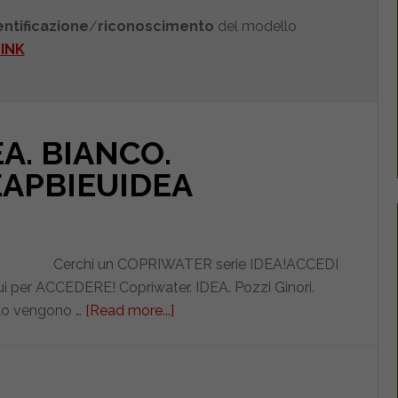
dentificazione
/
riconoscimento
del modello
LINK
EA. BIANCO.
EAPBIEUIDEA
Cerchi un COPRIWATER serie IDEA!ACCEDI
ui per ACCEDERE! Copriwater. IDEA. Pozzi Ginori.
olo vengono …
[Read more...]
about
POZZI
GINORI.
IDEA.