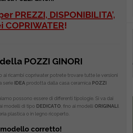
er PREZZI, DISPONIBILITA',
ei COPRIWATER
!
A della POZZI GINORI
ai ricambi copriwater potrete trovare tutte le versioni
a serie
IDEA
prodotta dalla casa ceramica
POZZI
amo possono essere di differenti tipologie. Si va dai
i modelli di tipo
DEDICATO
, fino ai modelli
ORIGINALI
.
ria plastica o in legno ricoperto.
l modello corretto!