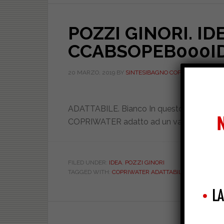
POZZI GINORI. ID
CCABSOPEB000I
20 MARZO, 2019
BY
SINTESIBAGNO COPRIWATER.IT
ADATTABILE. Bianco In questo articolo veng
COPRIWATER adatto ad un vaso POZZI GI
FILED UNDER:
IDEA
,
POZZI GINORI
TAGGED WITH:
COPRIWATER ADATTABILI
,
IDEA
,
IDEA P