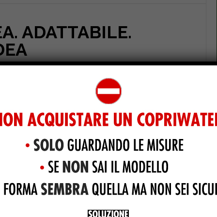
EA. ADATTABILE.
DEA
Copriwater. IDEA. Pozzi Ginori. Sedile
ono illustrate le caratteristiche del ricambio
NORI modello IDEA. Grazie a …
[Read more...]
about
POZZI
GINORI.
IDEA.
OZZI GINORI
,
POZZI GINORI
ADATTABILE.
CCABSOPEB0