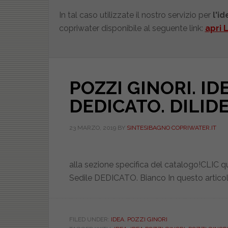
In tal caso utilizzate il nostro servizio per
l'i
copriwater disponibile al seguente link:
apri 
POZZI GINORI. ID
DEDICATO. DILID
23 MARZO, 2019
BY
SINTESIBAGNO COPRIWATER.IT
alla sezione specifica del catalogo!CLIC q
Sedile DEDICATO. Bianco In questo artic
FILED UNDER:
IDEA
,
POZZI GINORI