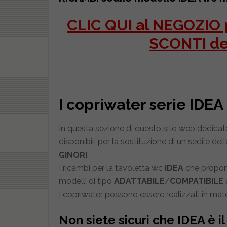
CLIC QUI al NEGOZIO p
SCONTI d
I copriwater serie IDE
In questa sezione di questo sito web dedicato 
disponibili per la sostituzione di un sedile dell
GINORI
.
I ricambi per la tavoletta wc
IDEA
che proponi
modelli di tipo
ADATTABILE
/
COMPATIBILE
a
I copriwater possono essere realizzati in mate
Non siete sicuri che
IDEA
è i