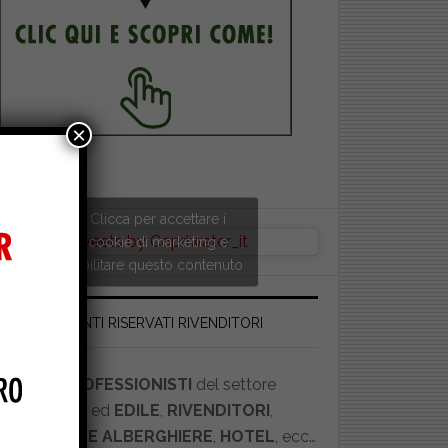
×
Clicca per accettare i
Tweets by Copriwater_it
cookie di marketing e
abilitare questo contenuto
SCONTI RISERVATI RIVENDITORI
00IDEA
Se siete
PROFESSIONISTI
del settore
IDRAULICO
ed
EDILE
,
RIVENDITORI
,
STRUTTURE ALBERGHIERE
,
HOTEL
, ecc…