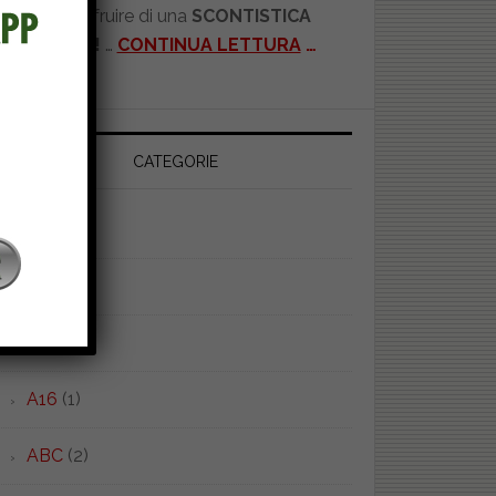
potrete usufruire di una
SCONTISTICA
RISERVATA!
…
CONTINUA LETTURA
…
CATEGORIE
1930
(1)
4ALL
(2)
9.15
(1)
A16
(1)
ABC
(2)