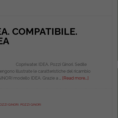
I
BIANCO.
DEDICATO.
DILIDEAPBIEUIDEA
EA. COMPATIBILE.
EA
Copriwater. IDEA. Pozzi Ginori. Sedile
gono illustrate le caratteristiche del ricambio
NORI modello IDEA. Grazie a …
[Read more...]
about
POZZI
GINORI.
IDEA.
POZZI GINORI
,
POZZI GINORI
COMPATIBILE.
PASS345M010