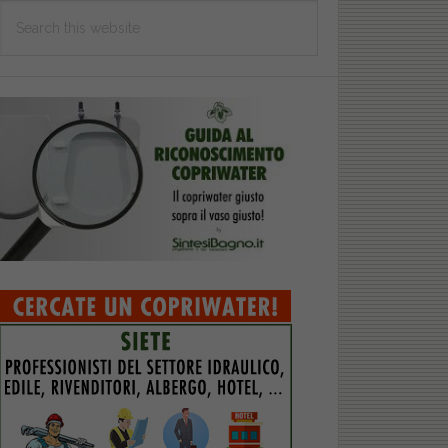
Search
this
website