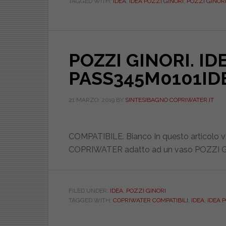
TAGGED WITH:
IDEA
,
IDEA POZZI GINORI
,
POZZI GINOR
POZZI GINORI. ID
PASS345M0101ID
21 MARZO, 2019
BY
SINTESIBAGNO COPRIWATER.IT
COMPATIBILE. Bianco In questo articolo ven
COPRIWATER adatto ad un vaso POZZI GI
FILED UNDER:
IDEA
,
POZZI GINORI
TAGGED WITH:
COPRIWATER COMPATIBILI
,
IDEA
,
IDEA 