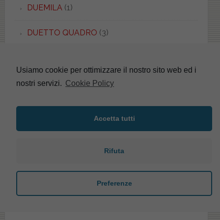
DUEMILA
(1)
DUETTO QUADRO
(3)
DUETTO TONDO
(1)
Usiamo cookie per ottimizzare il nostro sito web ed i
DURAPLUS
(8)
nostri servizi.
Cookie Policy
DURASTYLE
(1)
Accetta tutti
E-LINE
(4)
Rifuta
EASY.02
(5)
EBLA
(2)
Preferenze
ECO
(2)