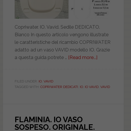
Copriwater. IO. Vavid. Sedile DEDICATO.
Bianco In questo articolo vengono illustrate
le caratteristiche del ricambio COPRIWATER
adatto ad un vaso VAVID modello IO. Grazie
a questa guida potrete …
[Read more...]
about
VAVID.
IO.
BIANCO.
FILED UNDER:
IO
,
VAVID
TAGGED WITH:
COPRIWATER DEDICATI
,
IO
,
IO VAVID
,
VAVID
DEDICATO.
MAM11307
FLAMINIA. IO VASO
SOSPESO. ORIGINALE.