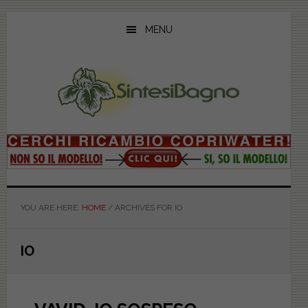
Skip
Skip
Skip
to
to
to
MENU
main
primary
footer
content
sidebar
YOU ARE HERE:
HOME
/
ARCHIVES FOR IO
IO