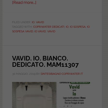
[Read more...]
about
VAVID.
IO
SOSPESO.
FILED UNDER:
IO
,
VAVID
TAGGED WITH:
COPRIWATER DEDICATI
,
IO
,
IO SOSPESA
,
IO
BIANCO.
SOSPESA VAVID
,
IO VAVID
,
VAVID
DEDICATO.
MAM13309
VAVID. IO. BIANCO.
DEDICATO. MAM11307
30 MAGGIO, 2019
BY
SINTESIBAGNO COPRIWATER.IT