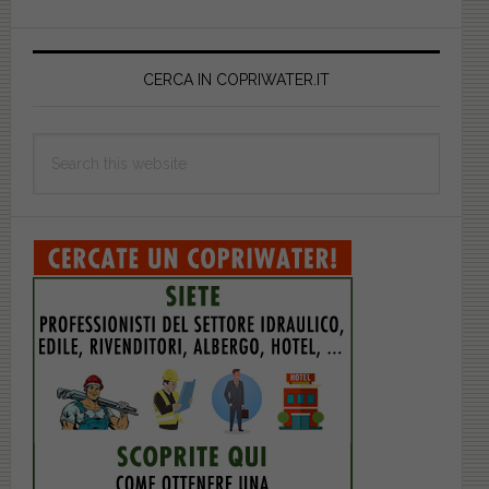
FLAIOCW04
Primary
Sidebar
CERCA IN COPRIWATER.IT
Search
this
website