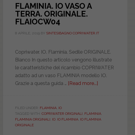
FLAMINIA. IO VASO A
TERRA. ORIGINALE.
FLAIOCW04
8 APRILE, 2019
BY
SINTESIBAGNO COPRIWATER.IT
Copriwater. IO. Flaminia. Sedile ORIGINALE.
Bianco In questo articolo vengono illustrate
le caratteristiche del ricambio COPRIWATER
adatto ad un vaso FLAMINIA modello IO.
Grazie a questa guida …
[Read more...]
about
FLAMINIA.
IO
VASO
FILED UNDER:
FLAMINIA
,
IO
TAGGED WITH:
COPRIWATER ORIGINALI
,
FLAMINIA
,
A
FLAMINIA ORIGINALI
,
IO
,
IO FLAMINIA
,
IO FLAMINIA
TERRA.
ORIGINALE
ORIGINALE.