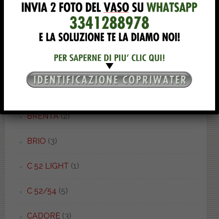
BOWL+ 50.55
(1)
BOWL+ 55.38
(2)
BOWL+ 62.38
(1)
BRAVA
(4)
BRENTA
(2)
BRIO
(3)
C 52 LIGHT
(1)
C 52/54
(5)
CADORE
(3)