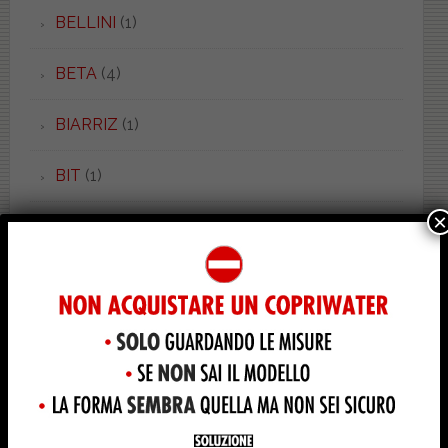
BELLINI
(1)
BETA
(4)
BIARRIZ
(1)
BIT
(1)
×
BOHEME
(2)
BOHEMIEN
(1)
BONSAI
(3)
BOWL 50.37
(1)
BOWL 52.55
(1)