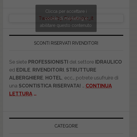
Clicca per accettare i
Tweets by Copriwater_it
cookie di marketing e
abilitare questo contenuto
SCONTI RISERVATI RIVENDITORI
Se siete
PROFESSIONISTI
del settore
IDRAULICO
ed
EDILE
,
RIVENDITORI
,
STRUTTURE
ALBERGHIERE
,
HOTEL
, ecc… potrete usufruire di
una
SCONTISTICA RISERVATA!
…
CONTINUA
LETTURA
…
CATEGORIE