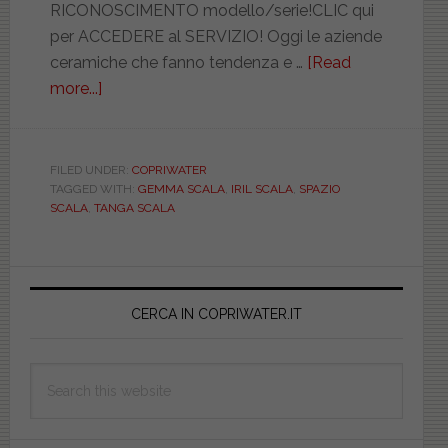
RICONOSCIMENTO modello/serie!CLIC qui
per ACCEDERE al SERVIZIO! Oggi le aziende
ceramiche che fanno tendenza e …
[Read
more...]
about
Ceramica
Scala.
Sanitari
FILED UNDER:
COPRIWATER
TAGGED WITH:
GEMMA SCALA
,
IRIL SCALA
,
SPAZIO
dalle
SCALA
,
TANGA SCALA
forme
basic
ma
Primary
uniche
Sidebar
CERCA IN COPRIWATER.IT
e
ceramica
di
Search
altissima
this
qualità.
website