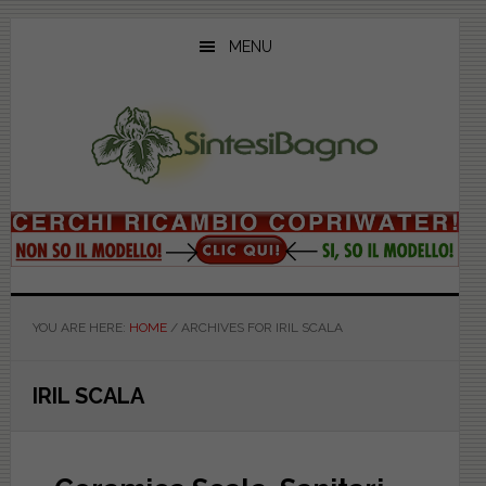
Skip
Skip
Skip
to
to
to
MENU
main
primary
footer
content
sidebar
YOU ARE HERE:
HOME
/
ARCHIVES FOR IRIL SCALA
IRIL SCALA