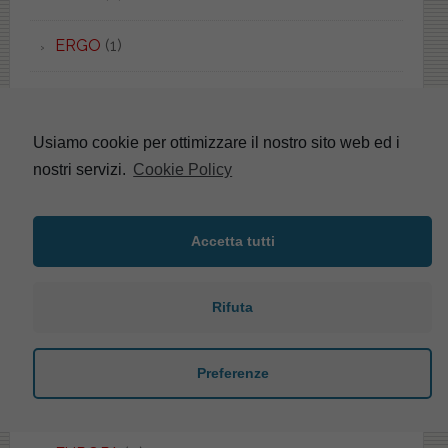
ERGO
(1)
ERICE
(5)
Usiamo cookie per ottimizzare il nostro sito web ed i
ERIKA
(4)
nostri servizi.
Cookie Policy
ESEDRA
(8)
Accetta tutti
ESEDRA
(1)
ESSENZA
(1)
Rifuta
ETHOS
(1)
Preferenze
EURO
(2)