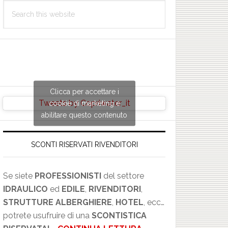
Search
this
website
Clicca per accettare i
Tweets by Copriwater_it
cookie di marketing e
abilitare questo contenuto
SCONTI RISERVATI RIVENDITORI
Se siete
PROFESSIONISTI
del settore
IDRAULICO
ed
EDILE
,
RIVENDITORI
,
STRUTTURE ALBERGHIERE
,
HOTEL
, ecc…
potrete usufruire di una
SCONTISTICA