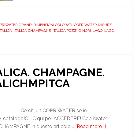
copriwater
colorati
e
RIWATER GRANDI DIMENSIONI COLORATI
,
COPRIWATER MISURE
di
TALICA
,
ITALICA CHAMPAGNE
,
ITALICA POZZI GINORI
,
LAGO
,
LAGO
grandi
dimensioni,
al
vaglio:
TALICA. CHAMPAGNE.
Italica
Pozzi
ALICHMPITCA
Ginori,
Lago
Lungo
Dolomite,
Cerchi un COPRIWATER serie
Gran
l catalogo!CLIC qui per ACCEDERE! Copriwater.
Sasso
 CHAMPAGNE In questo articolo …
[Read more...]
about
Hatria
POZZI