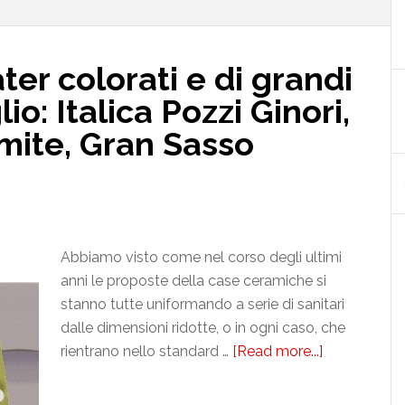
ter colorati e di grandi
io: Italica Pozzi Ginori,
ite, Gran Sasso
Abbiamo visto come nel corso degli ultimi
anni le proposte della case ceramiche si
stanno tutte uniformando a serie di sanitari
dalle dimensioni ridotte, o in ogni caso, che
rientrano nello standard …
[Read more...]
about
Sanitari
e