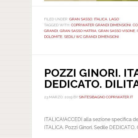
FILED UNDER:
GRAN SASSO
,
ITALICA
,
LAGO
TAGGED WITH:
COPRIWATER GRANDI DIMENSIONI
,
COP
GRANDI
,
GRAN SASSO HATRIA
,
GRAN SASSO VISONE
,
I
DOLOMITE
,
SEDILI WC GRANDI DIMENSIONI
POZZI GINORI. I
DEDICATO. DILIT
23 MARZO, 2019
BY
SINTESIBAGNO COPRIWATER.IT
ITALICA!ACCEDI alla sezione specifica de
ITALICA. Pozzi Ginori. Sedile DEDICATO.