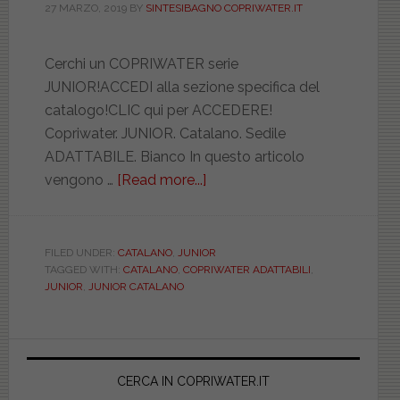
27 MARZO, 2019
BY
SINTESIBAGNO COPRIWATER.IT
Cerchi un COPRIWATER serie
JUNIOR!ACCEDI alla sezione specifica del
catalogo!CLIC qui per ACCEDERE!
Copriwater. JUNIOR. Catalano. Sedile
ADATTABILE. Bianco In questo articolo
vengono …
[Read more...]
about
CATALANO.
JUNIOR.
ADATTABILE.
FILED UNDER:
CATALANO
,
JUNIOR
TAGGED WITH:
CATALANO
,
COPRIWATER ADATTABILI
,
VASCWATEL000JUNI
JUNIOR
,
JUNIOR CATALANO
Primary
Sidebar
CERCA IN COPRIWATER.IT