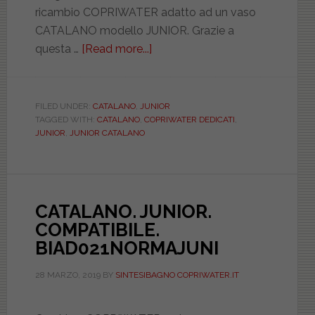
ricambio COPRIWATER adatto ad un vaso
CATALANO modello JUNIOR. Grazie a
questa …
[Read more...]
about
CATALANO.
JUNIOR.
BIANCO.
FILED UNDER:
CATALANO
,
JUNIOR
TAGGED WITH:
CATALANO
,
COPRIWATER DEDICATI
,
DEDICATO.
JUNIOR
,
JUNIOR CATALANO
DILELLISBIEUJUNI
CATALANO. JUNIOR.
COMPATIBILE.
BIAD021NORMAJUNI
28 MARZO, 2019
BY
SINTESIBAGNO COPRIWATER.IT