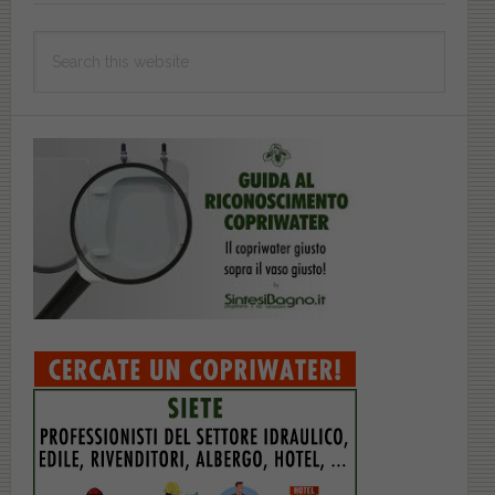
Search
this
website