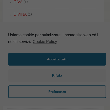
DIVA
(1)
DIVINA
(1)
DOLCEVITA
(2)
Usiamo cookie per ottimizzare il nostro sito web ed i
DOLOMITE
(116)
nostri servizi.
Cookie Policy
DONATELLO
(5)
Accetta tutti
DORECA
(1)
Rifuta
DORICA
(4)
DREAM
(1)
Preferenze
DUCCIO
(6)