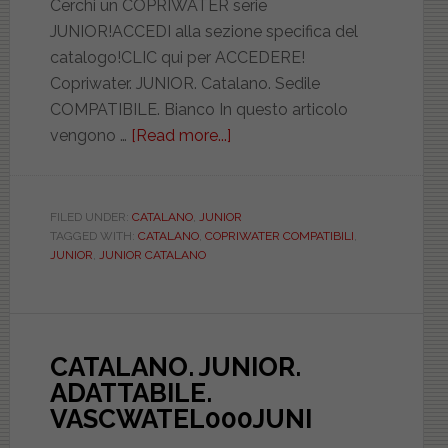
Cerchi un COPRIWATER serie
JUNIOR!ACCEDI alla sezione specifica del
catalogo!CLIC qui per ACCEDERE!
Copriwater. JUNIOR. Catalano. Sedile
COMPATIBILE. Bianco In questo articolo
vengono …
[Read more...]
about
CATALANO.
JUNIOR.
COMPATIBILE.
FILED UNDER:
CATALANO
,
JUNIOR
TAGGED WITH:
CATALANO
,
COPRIWATER COMPATIBILI
,
BIAD021NORMAJUNI
JUNIOR
,
JUNIOR CATALANO
CATALANO. JUNIOR.
ADATTABILE.
VASCWATEL000JUNI