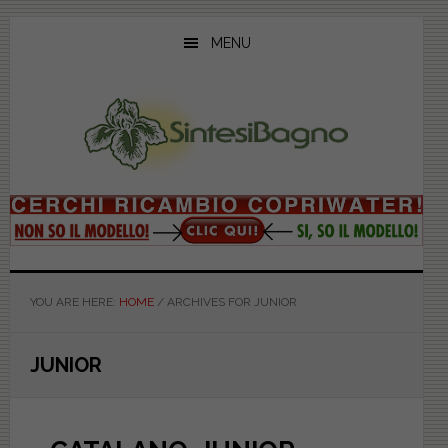
Skip
Skip
Skip
to
to
to
MENU
main
primary
footer
content
sidebar
YOU ARE HERE:
HOME
/
ARCHIVES FOR JUNIOR
JUNIOR