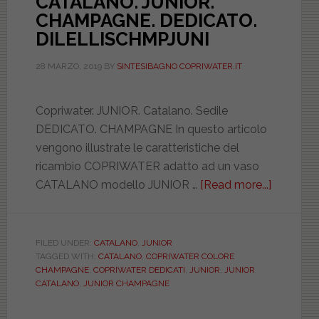
CATALANO. JUNIOR.
CHAMPAGNE. DEDICATO.
DILELLISCHMPJUNI
28 MARZO, 2019
BY
SINTESIBAGNO COPRIWATER.IT
Copriwater. JUNIOR. Catalano. Sedile
DEDICATO. CHAMPAGNE In questo articolo
vengono illustrate le caratteristiche del
ricambio COPRIWATER adatto ad un vaso
CATALANO modello JUNIOR …
[Read more...]
about
CATALA
JUNIOR.
CHAMPA
FILED UNDER:
CATALANO
,
JUNIOR
TAGGED WITH:
CATALANO
,
COPRIWATER COLORE
DEDICAT
CHAMPAGNE
,
COPRIWATER DEDICATI
,
JUNIOR
,
JUNIOR
DILELLI
CATALANO
,
JUNIOR CHAMPAGNE