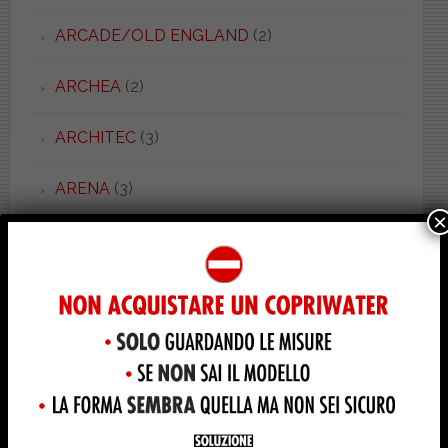
ARCADE/OLD ENGLAND
(2)
ARCHEA
(2)
ARCHITEC
(3)
ARENA
(3)
×
ARETUSA
(17)
ARETUSINA
(5)
ARGENTA
(1)
ARIA
(5)
ARIANNA
(9)