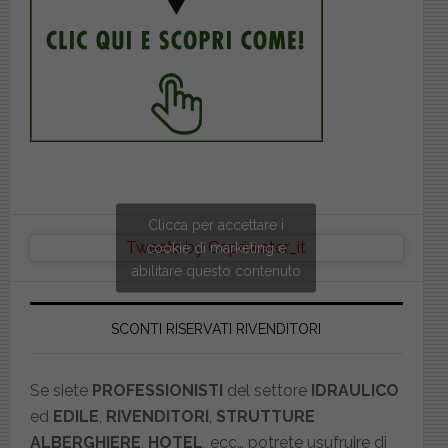
Clicca per accettare i
Tweets by Copriwater_it
cookie di marketing e
abilitare questo contenuto
SCONTI RISERVATI RIVENDITORI
Se siete
PROFESSIONISTI
del settore
IDRAULICO
ed
EDILE
,
RIVENDITORI
,
STRUTTURE
ALBERGHIERE
,
HOTEL
, ecc… potrete usufruire di