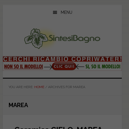
Skip
Skip
Skip
to
to
to
MENU
main
primary
footer
content
sidebar
YOU ARE HERE:
HOME
/
ARCHIVES FOR MAREA
MAREA