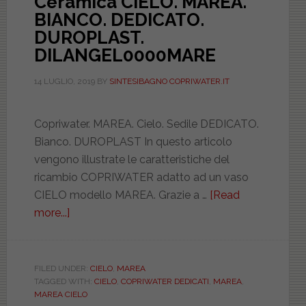
Ceramica CIELO. MAREA.
BIANCO. DEDICATO.
DUROPLAST.
DILANGEL0000MARE
14 LUGLIO, 2019
BY
SINTESIBAGNO COPRIWATER.IT
Copriwater. MAREA. Cielo. Sedile DEDICATO.
Bianco. DUROPLAST In questo articolo
vengono illustrate le caratteristiche del
ricambio COPRIWATER adatto ad un vaso
CIELO modello MAREA. Grazie a …
[Read
more...]
about
Ceramica
CIELO.
MAREA.
FILED UNDER:
CIELO
,
MAREA
TAGGED WITH:
CIELO
,
COPRIWATER DEDICATI
,
MAREA
,
BIANCO.
MAREA CIELO
DEDICATO.