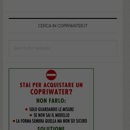
DUROPLAST.
DILANGEL0000MARE
Primary
Sidebar
CERCA IN COPRIWATER.IT
Search
this
website