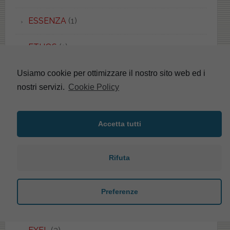
ESSENZA
(1)
ETHOS
(1)
EURO
(2)
Usiamo cookie per ottimizzare il nostro sito web ed i
nostri servizi.
Cookie Policy
EUROPA
(4)
Accetta tutti
EUROPA
(5)
EUROPA
(4)
Rifuta
EUROPA DUO
(2)
Preferenze
EVOLUTION
(1)