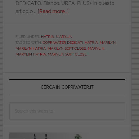
DEDICATO. Bianco. UREA. PLUS+ In questo
articolo …
[Read more...]
about
HATRIA.
MARYLIN.
BIANCO.
FILED UNDER:
HATRIA
,
MARYLIN
TAGGED WITH:
COPRIWATER DEDICATI
,
HATRIA
,
MARILYN
,
DEDICATO.
MARILYN HATRIA
,
MARILYN SOFT CLOSE
,
MARYLIN
,
UREA.
MARYLIN HATRIA
,
MARYLIN SOFT CLOSE
PLUS.
SOFT
Primary
CLOSE.
ICIEU700CSSOMARY
Sidebar
CERCA IN COPRIWATER.IT
Search
this
website