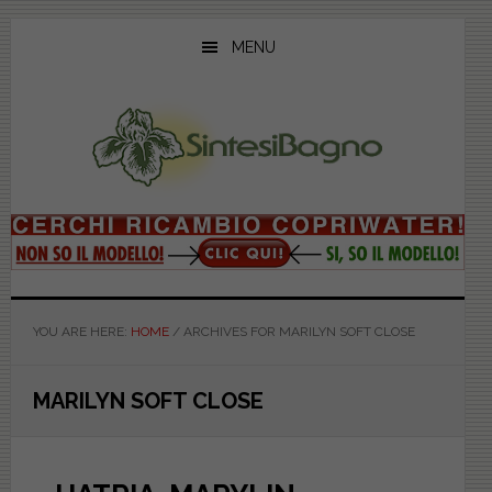
Skip
Skip
Skip
to
to
to
MENU
main
primary
footer
content
sidebar
YOU ARE HERE:
HOME
/
ARCHIVES FOR MARILYN SOFT CLOSE
MARILYN SOFT CLOSE