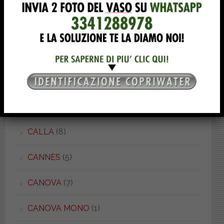
BRENTA
(2)
BRIO
(3)
C 52 LIGHT
(1)
C 52/54
(5)
CADORE
(3)
CALLA
(8)
CANNES
(5)
CANOVA
(7)
CANOVA MONO
(1)