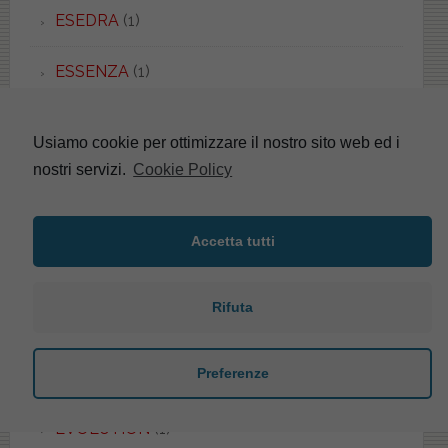
ESEDRA
(1)
ESSENZA
(1)
ETHOS
(1)
Usiamo cookie per ottimizzare il nostro sito web ed i
nostri servizi.
Cookie Policy
EURO
(2)
EUROPA
(4)
Accetta tutti
EUROPA
(5)
Rifuta
EUROPA
(4)
Preferenze
EUROPA DUO
(2)
EVOLUTION
(1)