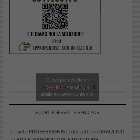
Clicca per accettare i
Tweets by Copriwater_it
cookie di marketing e
abilitare questo contenuto
SCONTI RISERVATI RIVENDITORI
Se siete
PROFESSIONISTI
del settore
IDRAULICO
ed
EDILE
,
RIVENDITORI
,
STRUTTURE