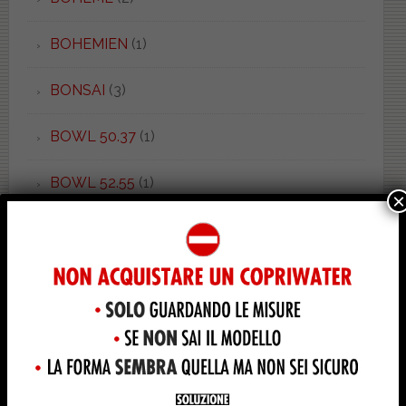
BOHEMIEN
(1)
BONSAI
(3)
BOWL 50.37
(1)
BOWL 52.55
(1)
×
BOWL+ 50.55
(1)
BOWL+ 55.38
(2)
BOWL+ 62.38
(1)
BRAVA
(4)