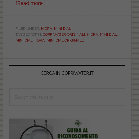
[Read more...]
about
HIDRA.
MINI
DIAL.
FILED UNDER:
HIDRA
,
MINI DIAL
TAGGED WITH:
COPRIWATER ORIGINALI
,
HIDRA
,
MINI DIAL
,
ORIGINALE.
MINI DIAL HIDRA
,
MINI DIAL ORIGINALE
PASS057T010101
Primary
Sidebar
CERCA IN COPRIWATER.IT
Search
this
website