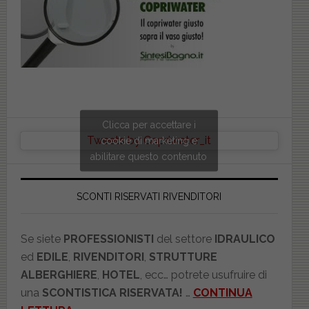
Clicca per accettare i
Tweets by Copriwater_it
cookie di marketing e
abilitare questo contenuto
SCONTI RISERVATI RIVENDITORI
Se siete
PROFESSIONISTI
del settore
IDRAULICO
ed
EDILE
,
RIVENDITORI
,
STRUTTURE
ALBERGHIERE
,
HOTEL
, ecc… potrete usufruire di
una
SCONTISTICA RISERVATA!
…
CONTINUA