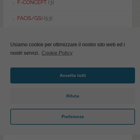
F-CONCEPT
(3)
FACIS/GSI
(53)
FALERI
(40)
Usiamo cookie per ottimizzare il nostro sito web ed i
FANTASIA
(3)
nostri servizi.
Cookie Policy
FANTASIA 2
(4)
Accetta tutti
FARNESE
(4)
Rifuta
FAST
(3)
FEDRA
(1)
Preferenze
FENICE
(3)