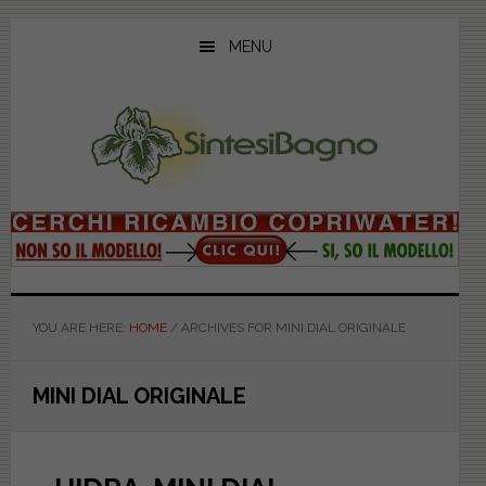
Skip
Skip
Skip
to
to
to
MENU
main
primary
footer
content
sidebar
YOU ARE HERE:
HOME
/
ARCHIVES FOR MINI DIAL ORIGINALE
MINI DIAL ORIGINALE