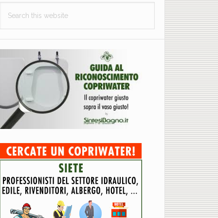
Search
this
website