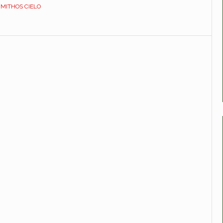
DEDICATO.
,
MITHOS CIELO
MAM211010000MITH