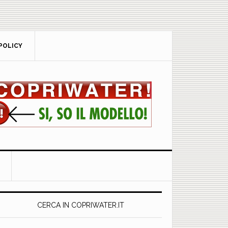
POLICY
rimary
idebar
CERCA IN COPRIWATER.IT