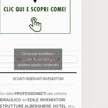
×
Clicca per accettare i
Tweets by Copriwater_it
cookie di marketing e
abilitare questo contenuto
SCONTI RISERVATI RIVENDITORI
Se siete
PROFESSIONISTI
del settore
IDRAULICO
ed
EDILE
,
RIVENDITORI
,
STRUTTURE ALBERGHIERE
,
HOTEL
, ecc…