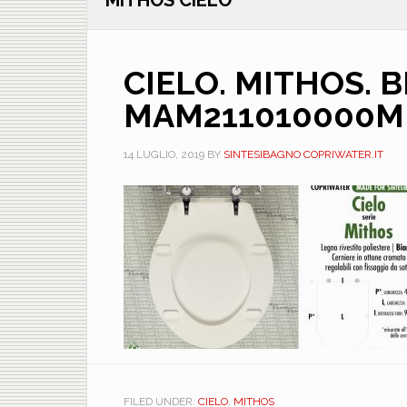
MITHOS CIELO
CIELO. MITHOS. 
MAM211010000M
14 LUGLIO, 2019
BY
SINTESIBAGNO COPRIWATER.IT
FILED UNDER:
CIELO
,
MITHOS