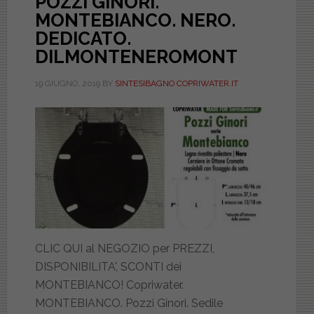
POZZI GINORI.
MONTEBIANCO. NERO.
DEDICATO.
DILMONTENEROMONT
19 GIUGNO, 2019
BY
SINTESIBAGNO COPRIWATER.IT
CLIC QUI al NEGOZIO per PREZZI,
DISPONIBILITA', SCONTI dei
MONTEBIANCO! Copriwater.
MONTEBIANCO. Pozzi Ginori. Sedile