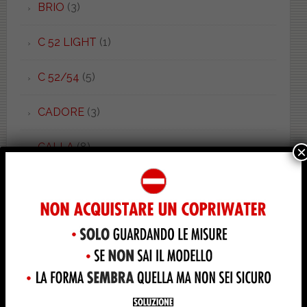
BRIO
(3)
C 52 LIGHT
(1)
C 52/54
(5)
CADORE
(3)
CALLA
(8)
×
CANNES
(5)
CANOVA
(7)
CANOVA MONO
(1)
CANOVA ROYAL
(2)