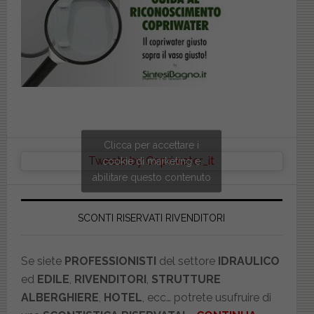
Clicca per accettare i
Tweets by Copriwater_it
cookie di marketing e
abilitare questo contenuto
SCONTI RISERVATI RIVENDITORI
Se siete
PROFESSIONISTI
del settore
IDRAULICO
ed
EDILE
,
RIVENDITORI
,
STRUTTURE
ALBERGHIERE
,
HOTEL
, ecc… potrete usufruire di