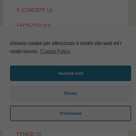
F-CONCEPT
(3)
FACIS/GSI
(53)
FALERI
(40)
Usiamo cookie per ottimizzare il nostro sito web ed i
nostri servizi.
Cookie Policy
FANTASIA
(3)
FANTASIA 2
(4)
Accetta tutti
FARNESE
(4)
Rifuta
FAST
(3)
Preferenze
FEDRA
(1)
FENICE
(3)