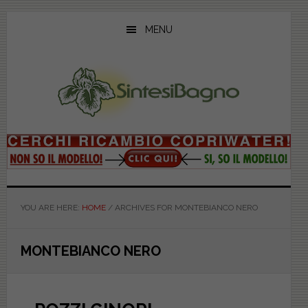
Skip
Skip
Skip
to
to
to
MENU
main
primary
footer
content
sidebar
YOU ARE HERE:
HOME
/
ARCHIVES FOR MONTEBIANCO NERO
MONTEBIANCO NERO