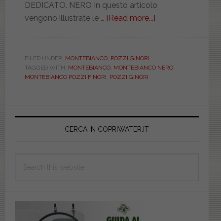
DEDICATO. NERO In questo articolo
vengono illustrate le …
[Read more...]
about
POZZI
GINORI.
MONTEBIANCO.
FILED UNDER:
MONTEBIANCO
,
POZZI GINORI
TAGGED WITH:
MONTEBIANCO
,
MONTEBIANCO NERO
,
NERO.
MONTEBIANCO POZZI FINORI
,
POZZI GINORI
DEDICATO.
DILMONTENER
Primary
Sidebar
CERCA IN COPRIWATER.IT
Search
this
website