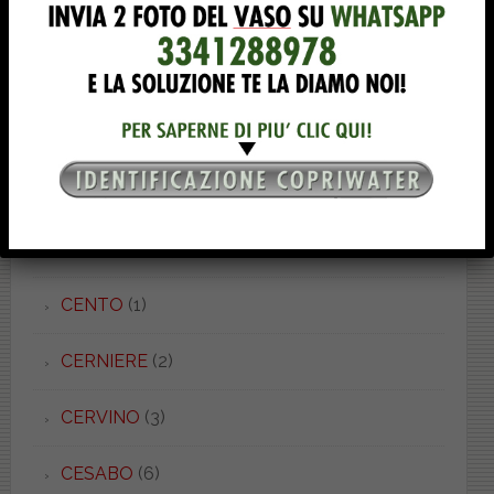
CANTICA
(1)
CAPELLA
(1)
CARENA
(3)
CARO
(1)
CATALANO
(90)
CENTO
(1)
CERNIERE
(2)
CERVINO
(3)
CESABO
(6)