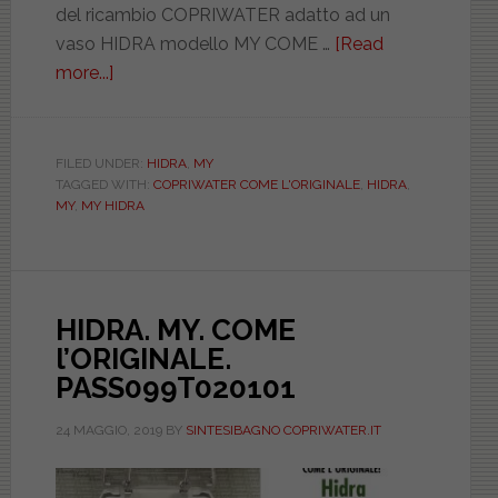
del ricambio COPRIWATER adatto ad un
vaso HIDRA modello MY COME …
[Read
more...]
about
HIDRA.
MY.
COME
FILED UNDER:
HIDRA
,
MY
TAGGED WITH:
COPRIWATER COME L'ORIGINALE
,
HIDRA
,
l’ORIGINALE.
MY
,
MY HIDRA
PASS099T010101
HIDRA. MY. COME
l’ORIGINALE.
PASS099T020101
24 MAGGIO, 2019
BY
SINTESIBAGNO COPRIWATER.IT