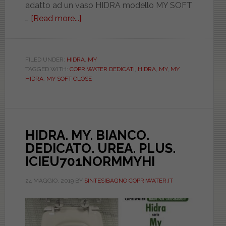
adatto ad un vaso HIDRA modello MY SOFT
…
[Read more...]
about
HIDRA.
MY.
BIANCO.
FILED UNDER:
HIDRA
,
MY
TAGGED WITH:
COPRIWATER DEDICATI
,
HIDRA
,
MY
,
MY
DEDICATO.
HIDRA
,
MY SOFT CLOSE
UREA.
PLUS.
SOFT
CLOSE.
HIDRA. MY. BIANCO.
ICIEU701SOFTMYHI
DEDICATO. UREA. PLUS.
ICIEU701NORMMYHI
24 MAGGIO, 2019
BY
SINTESIBAGNO COPRIWATER.IT