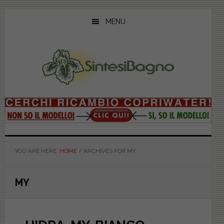
Skip
Skip
Skip
to
to
to
MENU
main
primary
footer
content
sidebar
YOU ARE HERE:
HOME
/
ARCHIVES FOR MY
MY