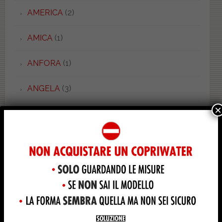
AMERICA
(2)
AMICA
(1)
ANFORA
(1)
ANGELA
(3)
×
ANSA
(1)
ANTAGA
(5)
ANTALIA
(1)
ANTEA OLD
(1)
ANTICA
(2)