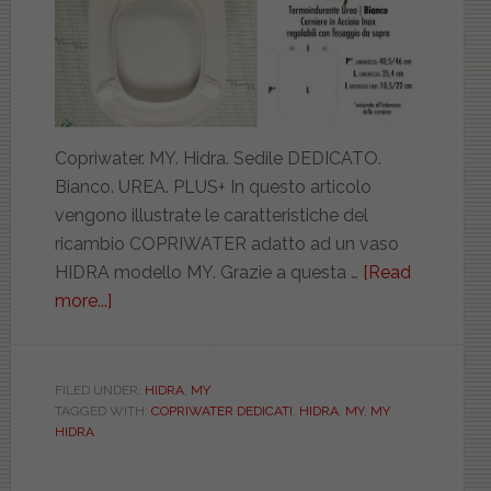
Copriwater. MY. Hidra. Sedile DEDICATO.
Bianco. UREA. PLUS+ In questo articolo
vengono illustrate le caratteristiche del
ricambio COPRIWATER adatto ad un vaso
HIDRA modello MY. Grazie a questa …
[Read
more...]
about
HIDRA.
MY.
BIANCO.
FILED UNDER:
HIDRA
,
MY
TAGGED WITH:
COPRIWATER DEDICATI
,
HIDRA
,
MY
,
MY
DEDICATO.
HIDRA
UREA.
PLUS.