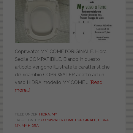
Copriwater. MY. COME l'ORIGINALE. Hidra.
Sedile COMPATIBILE. Bianco In questo
articolo vengono illustrate le caratteristiche
del ricambio COPRIWATER adatto ad un
vaso HIDRA modello MY COME …
[Read
more...]
about
HIDRA.
MY.
COME
FILED UNDER:
HIDRA
,
MY
TAGGED WITH:
COPRIWATER COME L'ORIGINALE
,
HIDRA
,
l’ORIGINALE.
MY
,
MY HIDRA
PASS099T020101