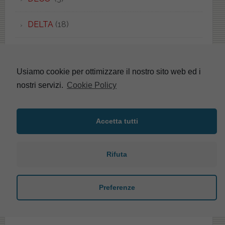
DELTA
(18)
DESY
(1)
Usiamo cookie per ottimizzare il nostro sito web ed i
DEVON&DEVON
(1)
nostri servizi.
Cookie Policy
DIAGONAL
(4)
Accetta tutti
DIAL
(2)
DIANA
(6)
Rifuta
DILVA
(1)
Preferenze
DINO
(2)