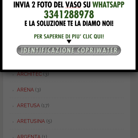
APP
(2)
AQUATONDA
(1)
ARCADE/OLD ENGLAND
(2)
ARCHEA
(2)
ARCHITEC
(3)
ARENA
(3)
ARETUSA
(17)
ARETUSINA
(5)
ARGENTA
(1)