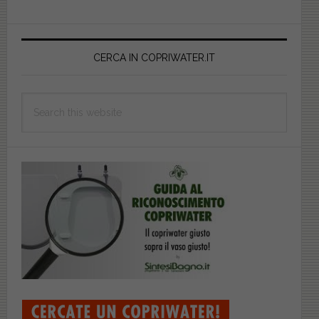
Primary
Sidebar
CERCA IN COPRIWATER.IT
Search
this
website