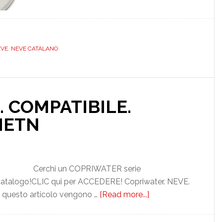
CATALANO.
NEVE.
BIANCO.
DEDICATO.
VE
,
NEVE CATALANO
UREA.
PASS005T05MTNEVE
 COMPATIBILE.
NETN
Cerchi un COPRIWATER serie
catalogo!CLIC qui per ACCEDERE! Copriwater. NEVE.
questo articolo vengono …
[Read more...]
about
CATALANO.
NEVE.