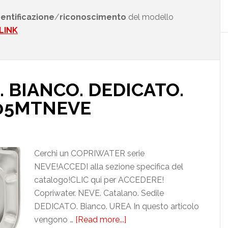
dentificazione
/
riconoscimento
del modello
LINK
 BIANCO. DEDICATO.
05MTNEVE
Cerchi un COPRIWATER serie
NEVE!ACCEDI alla sezione specifica del
catalogo!CLIC qui per ACCEDERE!
Copriwater. NEVE. Catalano. Sedile
DEDICATO. Bianco. UREA In questo articolo
vengono …
[Read more...]
about