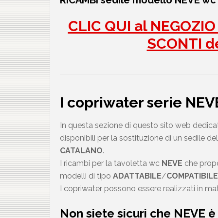
RICAMBI sedile modello NEVE w
CLIC QUI al NEGOZIO p
SCONTI d
I copriwater serie NE
In questa sezione di questo sito web dedicato 
disponibili per la sostituzione di un sedile dell
CATALANO
.
I ricambi per la tavoletta wc
NEVE
che proponi
modelli di tipo
ADATTABILE
/
COMPATIBILE
a
I copriwater possono essere realizzati in mate
Non siete sicuri che
NEVE
è 