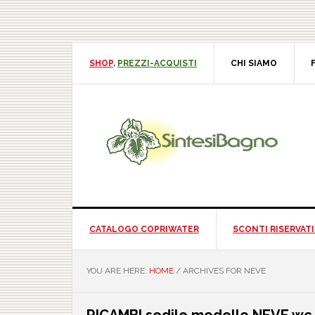
Skip
Skip
Skip
Skip
to
to
to
to
primary
main
primary
footer
navigation
content
sidebar
SHOP
.
PREZZI-ACQUISTI
CHI SIAMO
F
CATALOGO COPRIWATER
SCONTI RISERVATI 
YOU ARE HERE:
HOME
/
ARCHIVES FOR NEVE