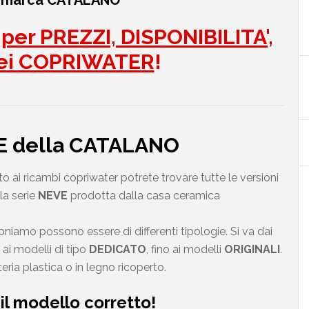
c marca CATALANO
er PREZZI, DISPONIBILITA',
ei COPRIWATER
!
VE della CATALANO
ai ricambi copriwater potrete trovare tutte le versioni
a serie
NEVE
prodotta dalla casa ceramica
amo possono essere di differenti tipologie. Si va dai
i modelli di tipo
DEDICATO
, fino ai modelli
ORIGINALI
.
ria plastica o in legno ricoperto.
il modello corretto!