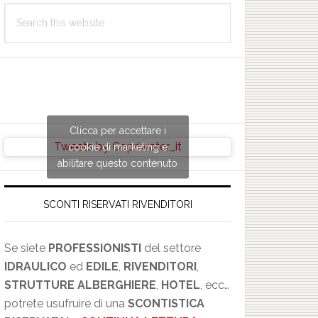
Search
this
website
Clicca per accettare i
Tweets by Copriwater_it
cookie di marketing e
abilitare questo contenuto
SCONTI RISERVATI RIVENDITORI
Se siete
PROFESSIONISTI
del settore
IDRAULICO
ed
EDILE
,
RIVENDITORI
,
STRUTTURE ALBERGHIERE
,
HOTEL
, ecc…
potrete usufruire di una
SCONTISTICA