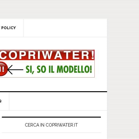
POLICY
rimary
idebar
CERCA IN COPRIWATER.IT