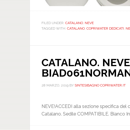
FILED UNDER:
CATALANO
,
NEVE
TAGGED WITH:
CATALANO
,
COPRIWATER DEDICATI
,
NE
CATALANO. NEVE.
BIAD061NORMA
28 MARZO, 2019
BY
SINTESIBAGNO COPRIWATER.IT
NEVE!ACCEDI alla sezione specifica del 
Catalano. Sedile COMPATIBILE. Bianco In 