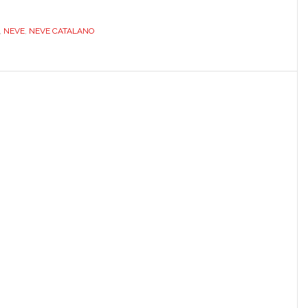
COMPATIBILE.
NEVE
,
NEVE CATALANO
BIAD061NORMANE