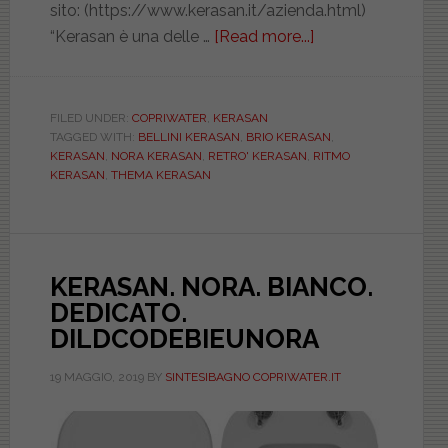
sito: (https://www.kerasan.it/azienda.html)
“Kerasan è una delle …
[Read more...]
about
I
sanitari
Kerasan
FILED UNDER:
COPRIWATER
,
KERASAN
TAGGED WITH:
BELLINI KERASAN
,
BRIO KERASAN
,
attraversano
KERASAN
,
NORA KERASAN
,
RETRO' KERASAN
,
RITMO
tutti
KERASAN
,
THEMA KERASAN
gli
stili
dell’arredobagno.
Copriwater
KERASAN. NORA. BIANCO.
di
DEDICATO.
tutte
DILDCODEBIEUNORA
le
forme.
19 MAGGIO, 2019
BY
SINTESIBAGNO COPRIWATER.IT
(part
1)