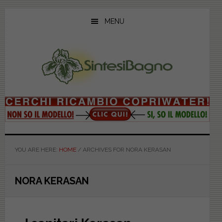
Skip
Skip
Skip
to
to
to
MENU
main
primary
footer
content
sidebar
YOU ARE HERE:
HOME
/
ARCHIVES FOR NORA KERASAN
NORA KERASAN