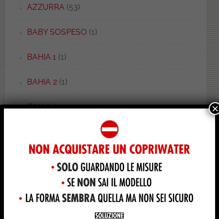
AZZURRA
(53)
BABY SOSPESO
(1)
BAHIA 1
(1)
BAHIA 2
(1)
BAIA
(2)
×
BAIA
(1)
BALZANA
(2)
BAMBY
(1)
BELLA EPOQUE
(8)