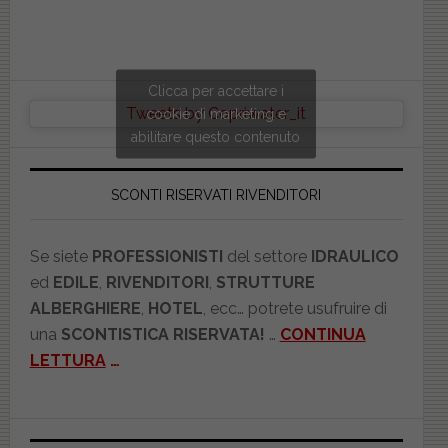
Clicca per accettare i
Tweets by Copriwater_it
cookie di marketing e
abilitare questo contenuto
SCONTI RISERVATI RIVENDITORI
Se siete
PROFESSIONISTI
del settore
IDRAULICO
ed
EDILE
,
RIVENDITORI
,
STRUTTURE
ALBERGHIERE
,
HOTEL
, ecc… potrete usufruire di
una
SCONTISTICA RISERVATA!
…
CONTINUA
LETTURA
…