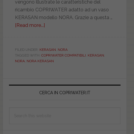
vengono illustrate le caratteristiche del
ricambio COPRIWATER adatto ad un vaso
KERASAN modello NORA. Grazie a questa …
[Read more...]
about
NORA.
KERASAN.
COMPATIBILE.
FILED UNDER:
KERASAN
,
NORA
TAGGED WITH:
COPRIWATER COMPATIBILI
,
KERASAN
,
BIAD301NORMANORA
NORA
,
NORA KERASAN
Primary
Sidebar
CERCA IN COPRIWATER.IT
Search
this
website