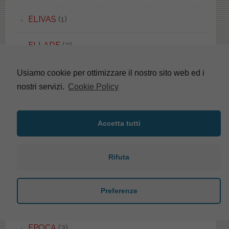
ELIVAS
(1)
ELLADE
(2)
ELLISSE
(18)
Usiamo cookie per ottimizzare il nostro sito web ed i
nostri servizi.
Cookie Policy
ELLISSE PIU'
(2)
ELLISSE UNI
(1)
Accetta tutti
EMBASSY
(1)
Rifuta
EMILIA
(5)
Preferenze
EOS
(48)
EPOCA
(3)