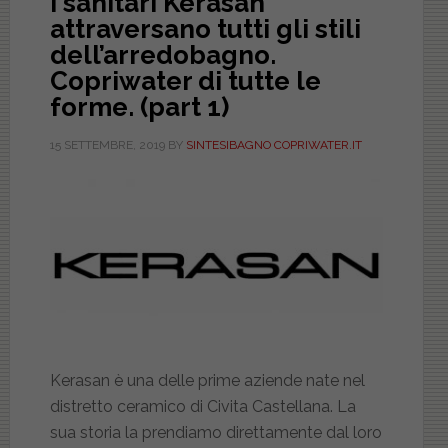
I sanitari Kerasan
attraversano tutti gli stili
dell’arredobagno.
Copriwater di tutte le
forme. (part 1)
15 SETTEMBRE, 2019
BY
SINTESIBAGNO COPRIWATER.IT
Kerasan è una delle prime aziende nate nel
distretto ceramico di Civita Castellana. La
sua storia la prendiamo direttamente dal loro