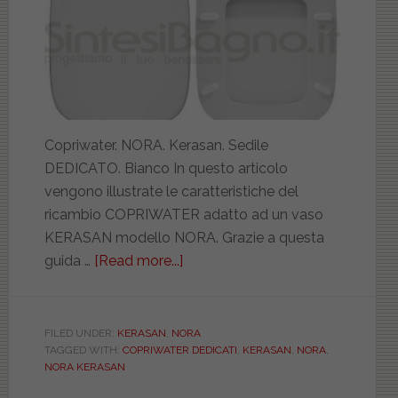
Copriwater. NORA. Kerasan. Sedile
DEDICATO. Bianco In questo articolo
vengono illustrate le caratteristiche del
ricambio COPRIWATER adatto ad un vaso
KERASAN modello NORA. Grazie a questa
guida …
[Read more...]
about
KERASAN.
NORA.
BIANCO.
FILED UNDER:
KERASAN
,
NORA
TAGGED WITH:
COPRIWATER DEDICATI
,
KERASAN
,
NORA
,
DEDICATO.
NORA KERASAN
DILDCODEBIEUNORA