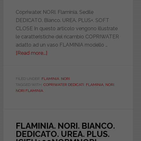
Copriwater. NORI. Flaminia. Sedile
DEDICATO. Bianco. UREA. PLUS+. SOFT
CLOSE In questo articolo vengono illustrate
le caratteristiche del ricambio COPRIWATER
adatto ad un vaso FLAMINIA modello …
[Read more...]
about
FLAMINIA.
NORI.
BIANCO.
FILED UNDER:
FLAMINIA
,
NORI
TAGGED WITH:
COPRIWATER DEDICATI
,
FLAMINIA
,
NORI
,
DEDICATO.
NORI FLAMINIA
UREA.
PLUS.
SOFT
CLOSE.
FLAMINIA. NORI. BIANCO.
ICIEU100SOFTNORI
DEDICATO. UREA. PLUS.