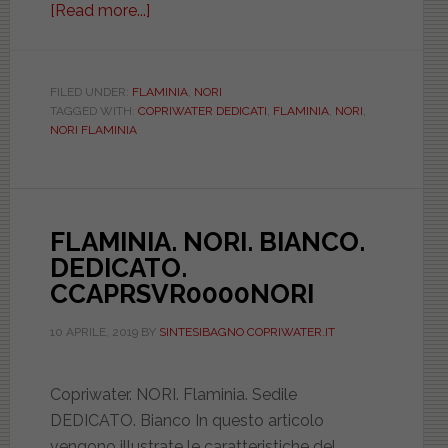
[Read more...]
about
FLAMINIA.
NORI.
BIANCO.
FILED UNDER:
FLAMINIA
,
NORI
TAGGED WITH:
COPRIWATER DEDICATI
,
FLAMINIA
,
NORI
,
DEDICATO.
NORI FLAMINIA
DILUNMDDBIEUNORI
FLAMINIA. NORI. BIANCO.
DEDICATO.
CCAPRSVR0000NORI
10 APRILE, 2019
BY
SINTESIBAGNO COPRIWATER.IT
Copriwater. NORI. Flaminia. Sedile
DEDICATO. Bianco In questo articolo
vengono illustrate le caratteristiche del