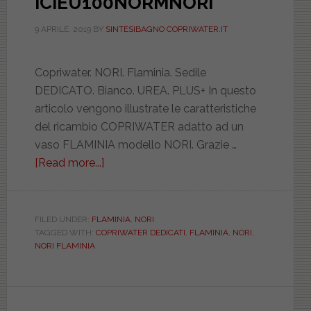
ICIEU100NORMNORI
9 APRILE, 2019
BY
SINTESIBAGNO COPRIWATER.IT
Copriwater. NORI. Flaminia. Sedile
DEDICATO. Bianco. UREA. PLUS+ In questo
articolo vengono illustrate le caratteristiche
del ricambio COPRIWATER adatto ad un
vaso FLAMINIA modello NORI. Grazie …
[Read more...]
about
FLAMINIA.
NORI.
BIANCO.
FILED UNDER:
FLAMINIA
,
NORI
TAGGED WITH:
COPRIWATER DEDICATI
,
FLAMINIA
,
NORI
,
DEDICATO.
NORI FLAMINIA
UREA.
PLUS.
ICIEU100NORMNORI