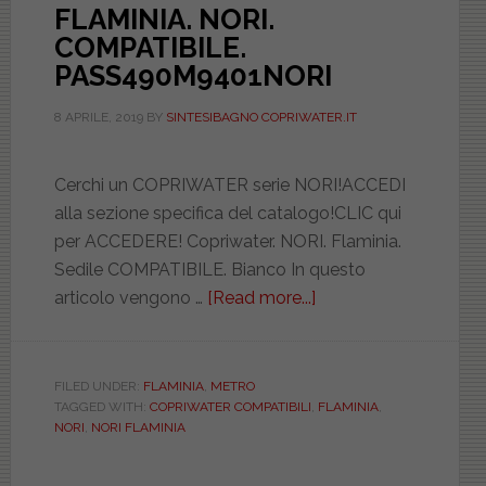
FLAMINIA. NORI.
COMPATIBILE.
PASS490M9401NORI
8 APRILE, 2019
BY
SINTESIBAGNO COPRIWATER.IT
Cerchi un COPRIWATER serie NORI!ACCEDI
alla sezione specifica del catalogo!CLIC qui
per ACCEDERE! Copriwater. NORI. Flaminia.
Sedile COMPATIBILE. Bianco In questo
articolo vengono …
[Read more...]
about
FLAMINIA.
NORI.
COMPATIBILE.
FILED UNDER:
FLAMINIA
,
METRO
TAGGED WITH:
COPRIWATER COMPATIBILI
,
FLAMINIA
,
PASS490M9401NOR
NORI
,
NORI FLAMINIA