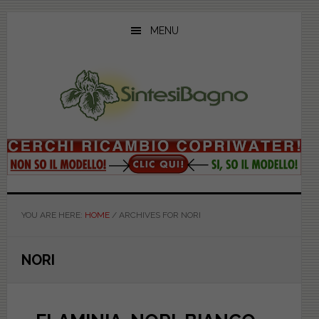
Skip
Skip
Skip
to
to
to
MENU
main
primary
footer
content
sidebar
YOU ARE HERE:
HOME
/
ARCHIVES FOR NORI
NORI