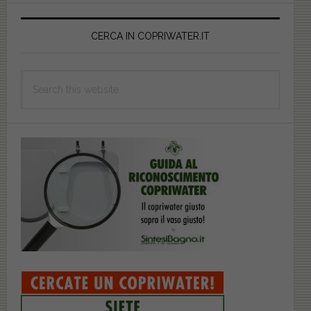
Primary
Sidebar
CERCA IN COPRIWATER.IT
Search
this
website