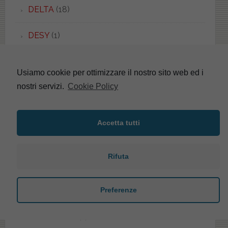
DELTA
(18)
DESY
(1)
DEVON&DEVON
(1)
Usiamo cookie per ottimizzare il nostro sito web ed i
nostri servizi.
Cookie Policy
DIAGONAL
(4)
DIAL
(2)
Accetta tutti
DIANA
(6)
Rifuta
DILVA
(1)
Preferenze
DINO
(2)
DISABILE 80
(1)