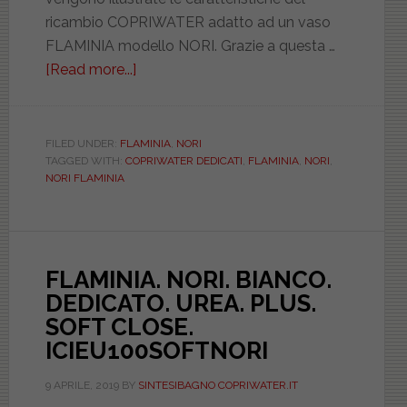
ricambio COPRIWATER adatto ad un vaso
FLAMINIA modello NORI. Grazie a questa …
[Read more...]
about
FLAMINIA.
NORI.
BIANCO.
FILED UNDER:
FLAMINIA
,
NORI
TAGGED WITH:
COPRIWATER DEDICATI
,
FLAMINIA
,
NORI
,
DEDICATO.
NORI FLAMINIA
CCAPRSVR0000NORI
FLAMINIA. NORI. BIANCO.
DEDICATO. UREA. PLUS.
SOFT CLOSE.
ICIEU100SOFTNORI
9 APRILE, 2019
BY
SINTESIBAGNO COPRIWATER.IT