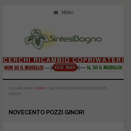
Skip
Skip
Skip
to
to
to
MENU
main
primary
footer
content
sidebar
YOU ARE HERE:
HOME
/
ARCHIVES FOR NOVECENTO POZZI
GINORI
NOVECENTO POZZI GINORI