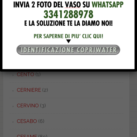
CAPELLA
(1)
CARENA
(3)
CARO
(1)
CATALANO
(90)
CENTO
(1)
CERNIERE
(2)
CERVINO
(3)
CESABO
(6)
CESAME
(89)