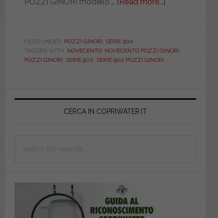
POZZI GINORI modello …
[Read more...]
about
POZZI
GINORI.
900.
FILED UNDER:
POZZI GINORI
,
SERIE 900
TAGGED WITH:
NOVECENTO
,
NOVECENTO POZZI GINORI
,
BIANCO.
POZZI GINORI
,
SERIE 900
,
SERIE 900 POZZI GINORI
DEDICATO.
CCAFOAPG74
Primary
Sidebar
CERCA IN COPRIWATER.IT
Search
this
website