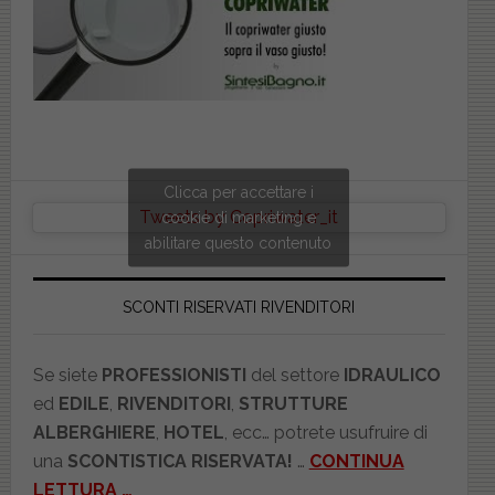
Clicca per accettare i
Tweets by Copriwater_it
cookie di marketing e
abilitare questo contenuto
SCONTI RISERVATI RIVENDITORI
Se siete
PROFESSIONISTI
del settore
IDRAULICO
ed
EDILE
,
RIVENDITORI
,
STRUTTURE
ALBERGHIERE
,
HOTEL
, ecc… potrete usufruire di
una
SCONTISTICA RISERVATA!
…
CONTINUA
LETTURA
…