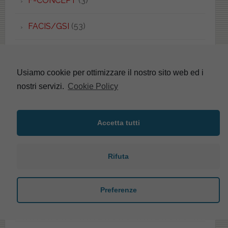
F-CONCEPT
(3)
FACIS/GSI
(53)
FALERI
(40)
Usiamo cookie per ottimizzare il nostro sito web ed i
FANTASIA
(3)
nostri servizi.
Cookie Policy
FANTASIA 2
(4)
Accetta tutti
FARNESE
(4)
FAST
(3)
Rifuta
FEDRA
(1)
Preferenze
FENICE
(3)