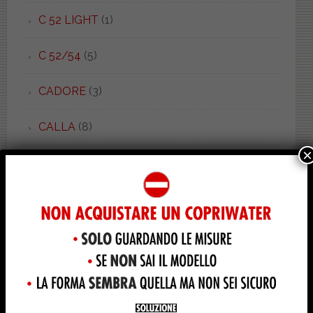
C 52 LIGHT
(1)
C 52/54
(5)
CADORE
(3)
CALLA
(8)
×
CANNES
(5)
CANOVA
(7)
CANOVA MONO
(1)
CANOVA ROYAL
(2)
CANTICA
(1)