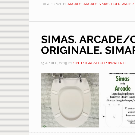
TAGGED WITH:
ARCADE
,
ARCADE SIMAS
,
COPRIWATER 
SIMAS. ARCADE/
ORIGINALE. SIMA
15 APRILE, 2019
BY
SINTESIBAGNO COPRIWATER.IT