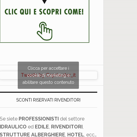
Clicca per accettare i
Tweets by Copriwater_it
cookie di marketing e
abilitare questo contenuto
SCONTI RISERVATI RIVENDITORI
Se siete
PROFESSIONISTI
del settore
IDRAULICO
ed
EDILE
,
RIVENDITORI
,
×
STRUTTURE ALBERGHIERE
,
HOTEL
, ecc…