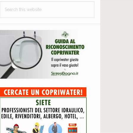
Search
this
website