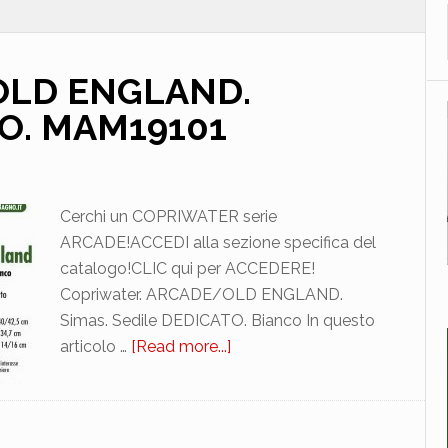
OLD ENGLAND.
O. MAM19101
Cerchi un COPRIWATER serie
ARCADE!ACCEDI alla sezione specifica del
catalogo!CLIC qui per ACCEDERE!
Copriwater. ARCADE/OLD ENGLAND.
Simas. Sedile DEDICATO. Bianco In questo
articolo …
[Read more...]
about
SIMAS.
ARCADE/OLD
ENGLAND.