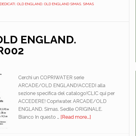
BIANCO.
DEDICATI
,
OLD ENGLAND
,
OLD ENGLAND SIMAS
,
SIMAS
DEDICATO.
MAM19101
OLD ENGLAND.
R002
Cerchi un COPRIWATER serie
ARCADE/OLD ENGLAND!ACCEDI alla
sezione specifica del catalogo!CLIC qui per
ACCEDERE! Copriwater. ARCADE/OLD
ENGLAND. Simas. Sedile ORIGINALE.
Bianco In questo …
[Read more...]
about
SIMAS.
ARCADE/OLD