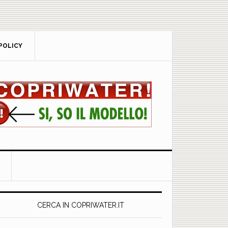
POLICY
rimary
idebar
CERCA IN COPRIWATER.IT