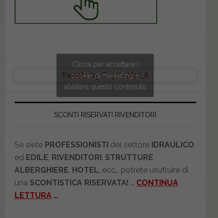
Clicca per accettare i
Tweets by Copriwater_it
cookie di marketing e
abilitare questo contenuto
SCONTI RISERVATI RIVENDITORI
Se siete
PROFESSIONISTI
del settore
IDRAULICO
ed
EDILE
,
RIVENDITORI
,
STRUTTURE
ALBERGHIERE
,
HOTEL
, ecc… potrete usufruire di
una
SCONTISTICA RISERVATA!
…
CONTINUA
LETTURA
…