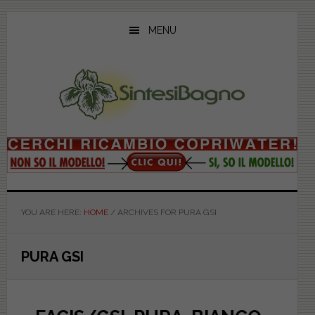
Skip
Skip
Skip
to
to
to
MENU
main
primary
footer
content
sidebar
YOU ARE HERE:
HOME
/
ARCHIVES FOR PURA GSI
PURA GSI