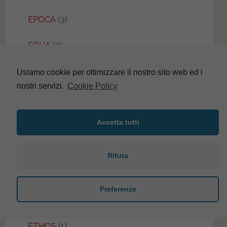
EPOCA
(3)
EQUA
(2)
ERGO
(1)
Usiamo cookie per ottimizzare il nostro sito web ed i
nostri servizi.
Cookie Policy
ERICE
(5)
ERIKA
(4)
Accetta tutti
ESEDRA
(8)
Rifuta
ESEDRA
(1)
Preferenze
ESSENZA
(1)
ETHOS
(1)