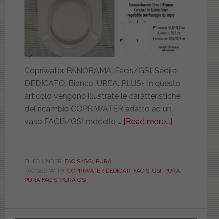
Copriwater. PANORAMA. Facis/GSI. Sedile
DEDICATO. Bianco. UREA. PLUS+ In questo
articolo vengono illustrate le caratteristiche
del ricambio COPRIWATER adatto ad un
vaso FACIS/GSI modello …
[Read more...]
about
FACIS/GSI.
PURA.
BIANCO.
FILED UNDER:
FACIS/GSI
,
PURA
TAGGED WITH:
COPRIWATER DEDICATI
,
FACIS
,
GSI
,
PURA
,
DEDICATO.
PURA FACIS
,
PURA GSI
UREA.
PLUS.
ICIEU700N
Primary