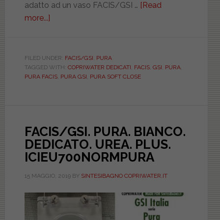
adatto ad un vaso FACIS/GSI …
[Read
more...]
about
FACIS/GSI.
PURA.
BIANCO.
FILED UNDER:
FACIS/GSI
,
PURA
TAGGED WITH:
COPRIWATER DEDICATI
,
FACIS
,
GSI
,
PURA
,
DEDICATO.
PURA FACIS
,
PURA GSI
,
PURA SOFT CLOSE
UREA.
PLUS.
SOFT
CLOSE.
FACIS/GSI. PURA. BIANCO.
ICIEU700SOFTPURA
DEDICATO. UREA. PLUS.
ICIEU700NORMPURA
15 MAGGIO, 2019
BY
SINTESIBAGNO COPRIWATER.IT