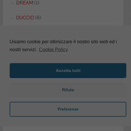
DREAM
(1)
DUCCIO
(6)
DUEMILA
(1)
Usiamo cookie per ottimizzare il nostro sito web ed i
DUETTO QUADRO
(3)
nostri servizi.
Cookie Policy
DUETTO TONDO
(1)
Accetta tutti
DURAPLUS
(8)
Rifuta
DURASTYLE
(1)
E-LINE
(4)
Preferenze
EASY.02
(5)