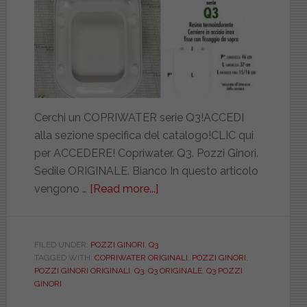
Cerchi un COPRIWATER serie Q3!ACCEDI
alla sezione specifica del catalogo!CLIC qui
per ACCEDERE! Copriwater. Q3. Pozzi Ginori.
Sedile ORIGINALE. Bianco In questo articolo
vengono …
[Read more...]
about
POZZI
GINORI.
Q3.
FILED UNDER:
POZZI GINORI
,
Q3
TAGGED WITH:
COPRIWATER ORIGINALI
,
POZZI GINORI
,
ORIGINALE.
POZZI GINORI ORIGINALI
,
Q3
,
Q3 ORIGINALE
,
Q3 POZZI
PZG43760000
GINORI