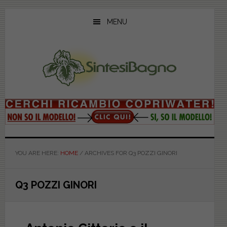
Skip
Skip
Skip
to
to
to
MENU
main
primary
footer
content
sidebar
YOU ARE HERE:
HOME
/
ARCHIVES FOR Q3 POZZI GINORI
Q3 POZZI GINORI