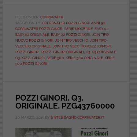
Sanitari
Pozzi
Ginori:
FILED UNDER:
COPRIWATER
TAGGED WITH:
COPRIWATER POZZI GINORI ANNI 90
,
le
COPRIWATER POZZI GINORI SERIE MODERNE
,
EASY.02
,
serie
EASY.02 ORIGINALE
,
EASY.02 POZZI GINORI
,
JOIN TIPO
dell’era
NUOVO POZZI GINORI
,
JOIN TIPO VECCHIO
,
JOIN TIPO
VECCHIO ORIGINALE
,
JOIN TIPO VECCHIO POZZI GINORI
,
moderna
POZZI GINORI
,
POZZI GINORI ORIGINALI
,
Q3
,
Q3 ORIGINALE
,
e
Q3 POZZI GINORI
,
SERIE 500
,
SERIE 500 ORIGINALE
,
SERIE
i
500 POZZI GINORI
loro
copriwater.
(part
1)
POZZI GINORI. Q3.
ORIGINALE. PZG43760000
20 MARZO, 2019
BY
SINTESIBAGNO COPRIWATER.IT