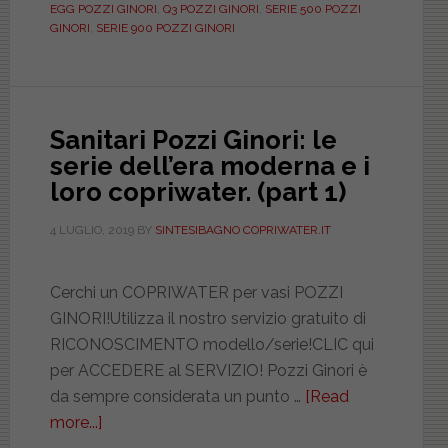
EGG POZZI GINORI
,
Q3 POZZI GINORI
,
SERIE 500 POZZI
sodalizio
GINORI
,
SERIE 900 POZZI GINORI
con
Pozzi-
Ginori.
Serie
Sanitari Pozzi Ginori: le
ceramiche
serie dell’era moderna e i
leggendarie
loro copriwater. (part 1)
e
i
4 LUGLIO, 2019
BY
SINTESIBAGNO COPRIWATER.IT
loro
copriwater
Cerchi un COPRIWATER per vasi POZZI
GINORI!Utilizza il nostro servizio gratuito di
RICONOSCIMENTO modello/serie!CLIC qui
per ACCEDERE al SERVIZIO! Pozzi Ginori è
da sempre considerata un punto …
[Read
more...]
about