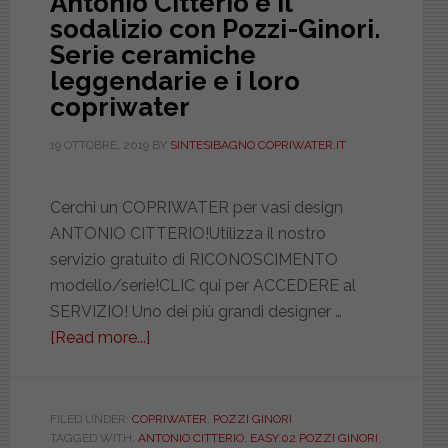
Antonio Citterio e il
sodalizio con Pozzi-Ginori.
Serie ceramiche
leggendarie e i loro
copriwater
19 OTTOBRE, 2019
BY
SINTESIBAGNO COPRIWATER.IT
Cerchi un COPRIWATER per vasi design
ANTONIO CITTERIO!Utilizza il nostro
servizio gratuito di RICONOSCIMENTO
modello/serie!CLIC qui per ACCEDERE al
SERVIZIO! Uno dei più grandi designer …
[Read more...]
about
Antonio
Citterio
e
FILED UNDER:
COPRIWATER
,
POZZI GINORI
TAGGED WITH:
ANTONIO CITTERIO
,
EASY.02 POZZI GINORI
,
il