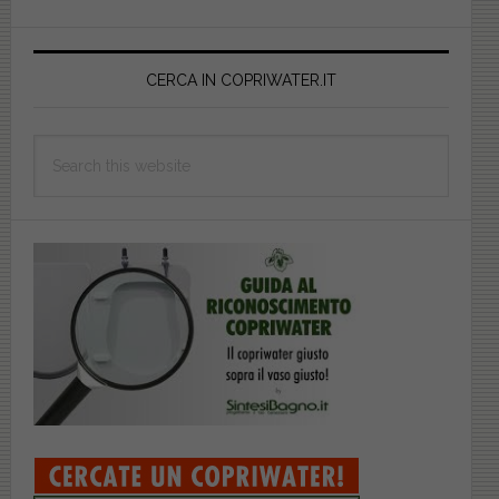
Primary
Sidebar
CERCA IN COPRIWATER.IT
Search
this
website