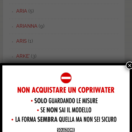
ARIA
(5)
ARIANNA
(9)
ARIS
(1)
ARKE'
(3)
×
AROLLA
(2)
ART CERAM
(1)
ASILO
(1)
ASOLO
(3)
ASSOLUTO
(1)