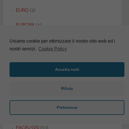
EURO
(2)
EUROPA
(4)
EUROPA
(5)
Usiamo cookie per ottimizzare il nostro sito web ed i
nostri servizi.
Cookie Policy
EUROPA
(4)
EUROPA DUO
(2)
Accetta tutti
EVOLUTION
(1)
Rifuta
EXEL
(2)
Preferenze
F-CONCEPT
(3)
FACIS/GSI
(53)