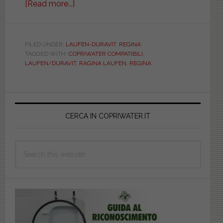
[Read more...]
about
LAUFEN/DURAVIT.
REGINA.
COMPATIBILE.
FILED UNDER:
LAUFEN-DURAVIT
,
REGINA
TAGGED WITH:
COPRIWATER COMPATIBILI
,
SOFT
LAUFEN/DURAVIT
,
RAGINA LAUFEN
,
REGINA
CLOSE.
BIAD121SOFTCREGI
Primary
Sidebar
CERCA IN COPRIWATER.IT
Search
this
website