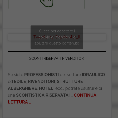
Clicca per accettare i
Tweets by Copriwater_it
cookie di marketing e
abilitare questo contenuto
SCONTI RISERVATI RIVENDITORI
Se siete
PROFESSIONISTI
del settore
IDRAULICO
ed
EDILE
,
RIVENDITORI
,
STRUTTURE
ALBERGHIERE
,
HOTEL
, ecc… potrete usufruire di
una
SCONTISTICA RISERVATA!
…
CONTINUA
LETTURA
…