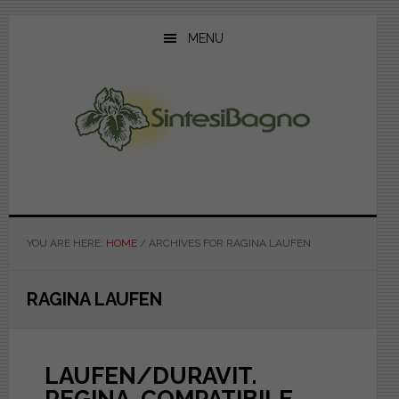
Skip
Skip
Skip
to
to
to
MENU
main
primary
footer
content
sidebar
YOU ARE HERE:
HOME
/
ARCHIVES FOR RAGINA LAUFEN
RAGINA LAUFEN
LAUFEN/DURAVIT.