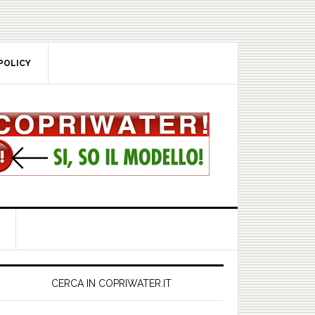
POLICY
rimary
idebar
CERCA IN COPRIWATER.IT