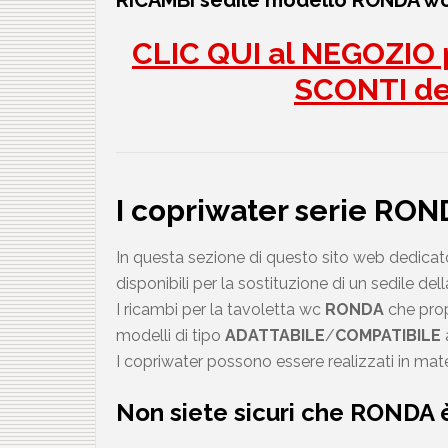
RICAMBI sedile modello RONDA 
CLIC QUI al NEGOZIO p
SCONTI d
I copriwater serie RO
In questa sezione di questo sito web dedicato 
disponibili per la sostituzione di un sedile dell
I ricambi per la tavoletta wc
RONDA
che prop
modelli di tipo
ADATTABILE
/
COMPATIBILE
a
I copriwater possono essere realizzati in mate
Non siete sicuri che
RONDA
è