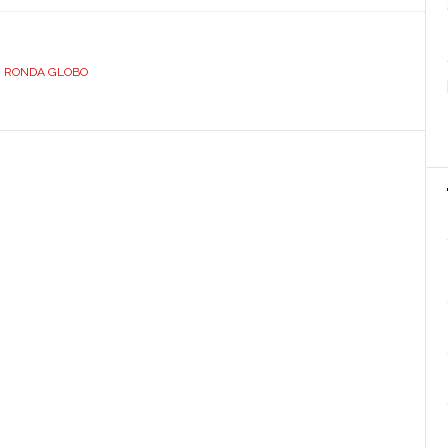
RONDA.
BIANCO.
DEDICATO.
,
RONDA GLOBO
DILRONDABIEUROND