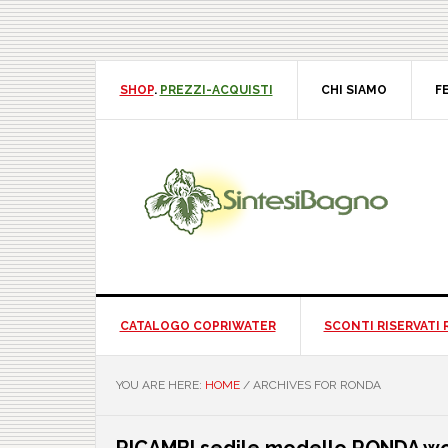
Skip
Skip
Skip
Skip
to
to
to
to
primary
main
primary
footer
navigation
content
sidebar
SHOP
.
PREZZI-ACQUISTI
CHI SIAMO
F
CATALOGO COPRIWATER
SCONTI RISERVATI 
YOU ARE HERE:
HOME
/
ARCHIVES FOR RONDA