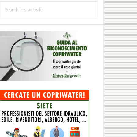
Search
this
website