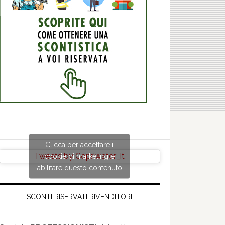
Clicca per accettare i
Tweets by Copriwater_it
cookie di marketing e
abilitare questo contenuto
SCONTI RISERVATI RIVENDITORI