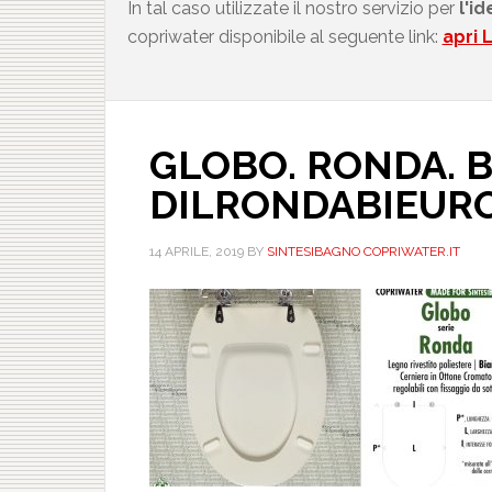
In tal caso utilizzate il nostro servizio per
l'i
copriwater disponibile al seguente link:
apri 
GLOBO. RONDA. B
DILRONDABIEUR
14 APRILE, 2019
BY
SINTESIBAGNO COPRIWATER.IT