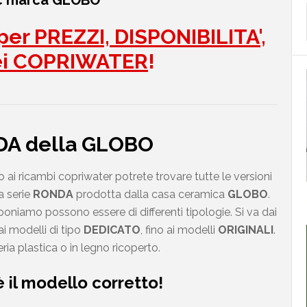
wc marca GLOBO
er PREZZI, DISPONIBILITA',
ei COPRIWATER
!
NDA della GLOBO
ai ricambi copriwater potrete trovare tutte le versioni
a serie
RONDA
prodotta dalla casa ceramica
GLOBO
.
oniamo possono essere di differenti tipologie. Si va dai
i modelli di tipo
DEDICATO
, fino ai modelli
ORIGINALI
.
ria plastica o in legno ricoperto.
 il modello corretto!