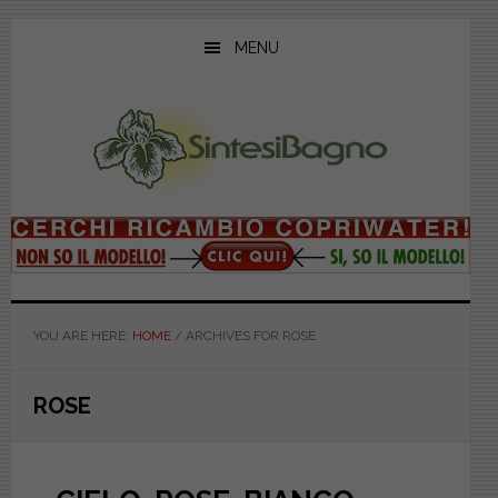
Skip
Skip
Skip
to
to
to
MENU
main
primary
footer
content
sidebar
YOU ARE HERE:
HOME
/
ARCHIVES FOR ROSE
ROSE