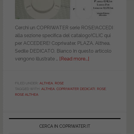
Cerchi un COPRIWATER serie ROSE!ACCEDI
alla sezione specifica del catalogo!CLIC qui
per ACCEDERE! Copriwater. PLAZA. Althea.
Sedile DEDICATO. Bianco In questo articolo
vengono illustrate …
[Read more...]
about
ALTHEA.
ROSE.
BIANCO.
FILED UNDER:
ALTHEA
,
ROSE
TAGGED WITH:
ALTHEA
,
COPRIWATER DEDICATI
,
ROSE
,
DEDICATO.
ROSE ALTHEA
DILLAURIBIEUROS
Primary
Sidebar
CERCA IN COPRIWATER.IT