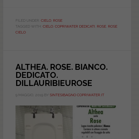
CIELO.
ROSE.
BIANCO.
FILED UNDER:
CIELO
,
ROSE
TAGGED WITH:
CIELO
,
COPRIWATER DEDICATI
,
ROSE
,
ROSE
DEDICATO.
CIELO
DILLAURIBIEU
ALTHEA. ROSE. BIANCO.
DEDICATO.
DILLAURIBIEUROSE
9 MAGGIO, 2019
BY
SINTESIBAGNO COPRIWATER.IT