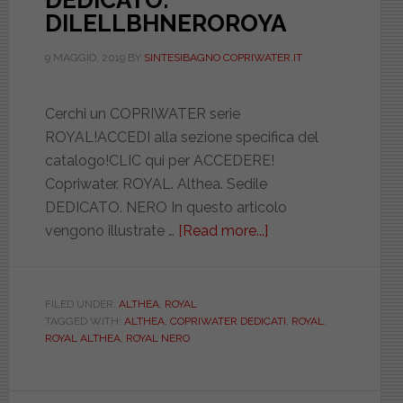
DEDICATO.
DILELLBHNEROROYA
9 MAGGIO, 2019
BY
SINTESIBAGNO COPRIWATER.IT
Cerchi un COPRIWATER serie
ROYAL!ACCEDI alla sezione specifica del
catalogo!CLIC qui per ACCEDERE!
Copriwater. ROYAL. Althea. Sedile
DEDICATO. NERO In questo articolo
vengono illustrate …
[Read more...]
about
ALTHEA.
ROYAL.
NERO.
FILED UNDER:
ALTHEA
,
ROYAL
TAGGED WITH:
ALTHEA
,
COPRIWATER DEDICATI
,
ROYAL
,
DEDICATO.
ROYAL ALTHEA
,
ROYAL NERO
DILELLBHNERORO