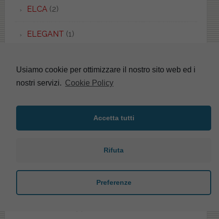
ELCA
(2)
ELEGANT
(1)
ELENA
(4)
Usiamo cookie per ottimizzare il nostro sito web ed i
nostri servizi.
Cookie Policy
ELIOS
(5)
ELIVAS
(1)
Accetta tutti
ELLADE
(2)
Rifuta
ELLISSE
(18)
Preferenze
ELLISSE PIU'
(2)
ELLISSE UNI
(1)