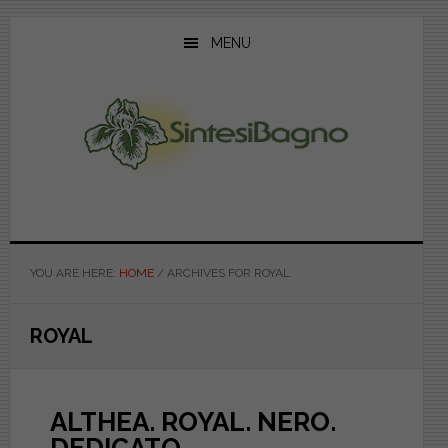
Skip
Skip
Skip
to
to
to
MENU
main
primary
footer
content
sidebar
YOU ARE HERE:
HOME
/
ARCHIVES FOR ROYAL
ROYAL
ALTHEA. ROYAL. NERO.