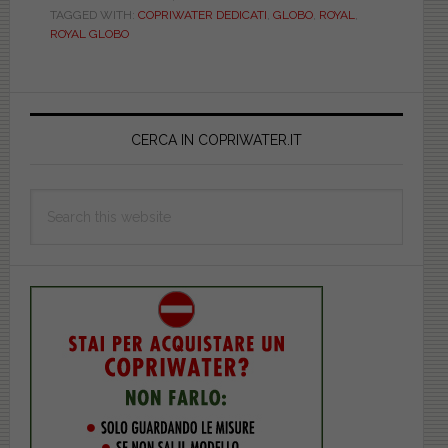
TAGGED WITH:
COPRIWATER DEDICATI
,
GLOBO
,
ROYAL
,
DEDICATO.
ROYAL GLOBO
DILROYALBIEU
Primary
Sidebar
CERCA IN COPRIWATER.IT
Search
this
website