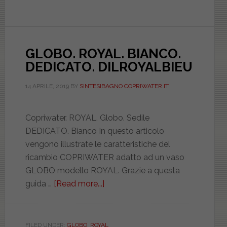
DILELLBHBIEUROY
GLOBO. ROYAL. BIANCO.
DEDICATO. DILROYALBIEU
14 APRILE, 2019
BY
SINTESIBAGNO COPRIWATER.IT
Copriwater. ROYAL. Globo. Sedile
DEDICATO. Bianco In questo articolo
vengono illustrate le caratteristiche del
ricambio COPRIWATER adatto ad un vaso
GLOBO modello ROYAL. Grazie a questa
guida …
[Read more...]
about
GLOBO.
ROYAL.
BIANCO.
FILED UNDER:
GLOBO
,
ROYAL