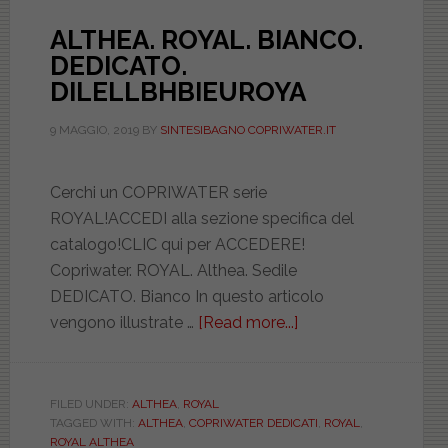
ALTHEA. ROYAL. BIANCO.
DEDICATO.
DILELLBHBIEUROYA
9 MAGGIO, 2019
BY
SINTESIBAGNO COPRIWATER.IT
Cerchi un COPRIWATER serie
ROYAL!ACCEDI alla sezione specifica del
catalogo!CLIC qui per ACCEDERE!
Copriwater. ROYAL. Althea. Sedile
DEDICATO. Bianco In questo articolo
vengono illustrate …
[Read more...]
about
ALTHEA.
ROYAL.
BIANCO.
FILED UNDER:
ALTHEA
,
ROYAL
TAGGED WITH:
ALTHEA
,
COPRIWATER DEDICATI
,
ROYAL
,
DEDICATO.
ROYAL ALTHEA