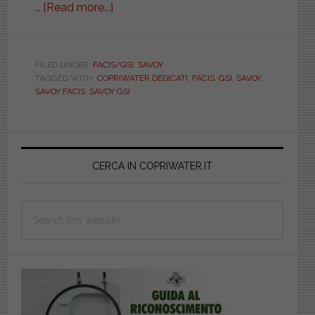
…
[Read more...]
about
FACIS/GSI.
SAVOY.
BIANCO.
FILED UNDER:
FACIS/GSI
,
SAVOY
TAGGED WITH:
COPRIWATER DEDICATI
,
FACIS
,
GSI
,
SAVOY
,
DEDICATO.
SAVOY FACIS
,
SAVOY GSI
MAM04505
Primary
Sidebar
CERCA IN COPRIWATER.IT
Search
this
website