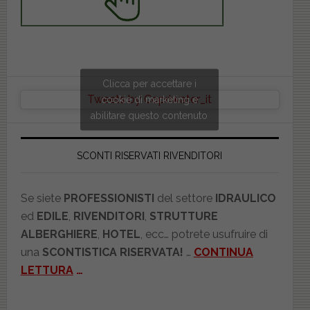
Clicca per accettare i
Tweets by Copriwater_it
cookie di marketing e
abilitare questo contenuto
SCONTI RISERVATI RIVENDITORI
Se siete
PROFESSIONISTI
del settore
IDRAULICO
ed
EDILE
,
RIVENDITORI
,
STRUTTURE
ALBERGHIERE
,
HOTEL
, ecc… potrete usufruire di
una
SCONTISTICA RISERVATA!
…
CONTINUA
LETTURA
…