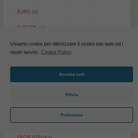
EURO
(2)
EUROPA
(4)
EUROPA
(5)
Usiamo cookie per ottimizzare il nostro sito web ed i
nostri servizi.
Cookie Policy
EUROPA
(4)
EUROPA DUO
(2)
Accetta tutti
EVOLUTION
(1)
Rifuta
EXEL
(2)
Preferenze
F-CONCEPT
(3)
FACIS/GSI
(53)