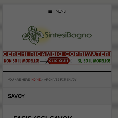
Skip
Skip
Skip
to
to
to
MENU
main
primary
footer
content
sidebar
YOU ARE HERE:
HOME
/
ARCHIVES FOR SAVOY
SAVOY